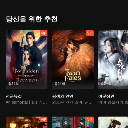
당신을 위한 추천
VIP
VIP
총24회
총24회
총24회
선군유겁
쌍생의 인연
여군상인
An Immortal Falls in Love With a Witch
외로운 인간 소녀, 신수와의 운명적 계약
VIP
VIP