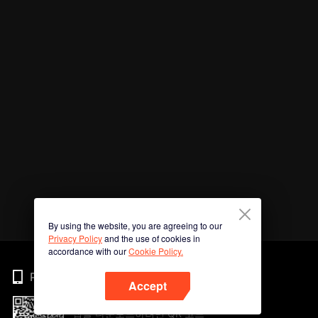
By using the website, you are agreeing to our
Privacy Policy
and the use of cookies in
accordance with our
Cookie Policy.
Phone
Accept
앱을 다운로드하려면 QR 코드