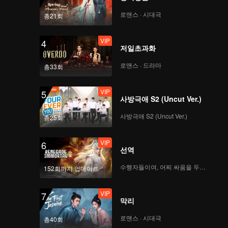
로맨스 · 시대극
총21회
VIP
4
저일초과화
로맨스 · 드라마
총33회
VIP
5
사방극애 S2 (Uncut Ver.)
사방극애 S2 (Uncut Ver.)
총25회
VIP
6
선역
수행자들이여, 어찌 싸움을 두려워하랴
152회까지 업데이트
VIP
7
막리
로맨스 · 시대극
총40회