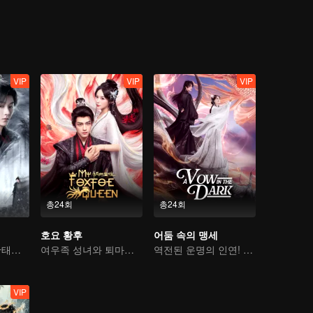
VIP
VIP
VIP
총24회
총24회
호요 황후
어둠 속의 맹세
미녀 암살자가 황태자의 마음을 사로잡는다
여우족 성녀와 퇴마사의 대결
역전된 운명의 인연! 마존의 선녀 아내 구애기
VIP