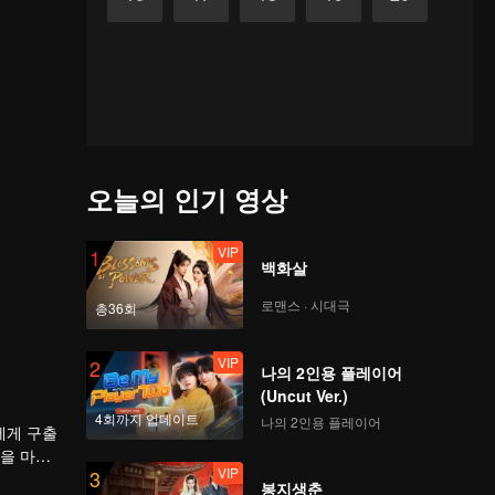
오늘의 인기 영상
VIP
1
백화살
로맨스 · 시대극
총36회
VIP
2
나의 2인용 플레이어
(Uncut Ver.)
4회까지 업데이트
나의 2인용 플레이어
에게 구출
진을 마계
VIP
3
봉지생춘