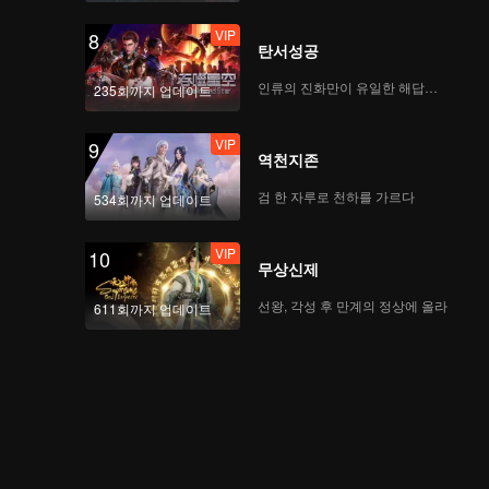
VIP
8
탄서성공
인류의 진화만이 유일한 해답이다
235회까지 업데이트
VIP
9
역천지존
검 한 자루로 천하를 가르다
534회까지 업데이트
VIP
10
무상신제
선왕, 각성 후 만계의 정상에 올라
611회까지 업데이트