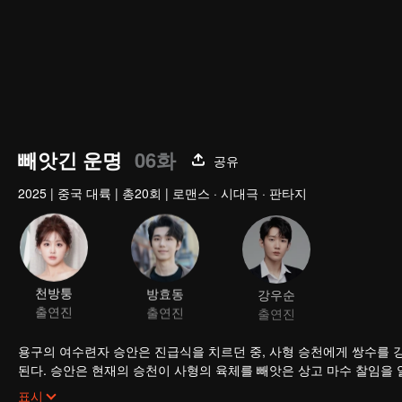
빼앗긴 운명
06화
공유
2025
|
중국 대륙
|
총20회
|
로맨스 · 시대극 · 판타지
천방퉁
방효동
강우순
출연진
출연진
출연진
용구의 여수련자 승안은 진급식을 치르던 중, 사형 승천에게 쌍수를 
된다. 승안은 현재의 승천이 사형의 육체를 빼앗은 상고 마수 찰임을 
로 돌려보내고 피살되는 운명을 맞이하게 되는데…
표시