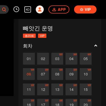
APP
VIP
KO
빼앗긴 운명
총20회
VIP
회차
VIP
VIP
VIP
01
02
03
04
05
VIP
VIP
VIP
VIP
VIP
06
07
08
09
10
VIP
VIP
VIP
VIP
VIP
11
12
13
14
15
VIP
VIP
VIP
VIP
VIP
16
17
18
19
20