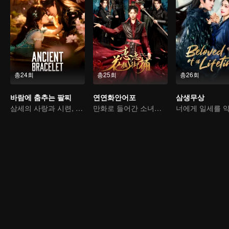
총24회
총25회
총26회
바람에 춤추는 팔찌
연연화안어포
삼생무상
삼세의 사랑과 시련, 쉽게 풀 수 없다
만화로 들어간 소녀의 4대 미남 공략기