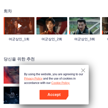
차츰 정이 쌓이게 되는데, 조소인은 군맥이 유배된 칠황자란 걸 알게 되고 본의
아니게 이상한 황위 쟁탈의 소용돌이 속에 휘말리게 된다
회차
VIP
VIP
여군상인_1회
여군상인_2회
여군상인_3회
당신을 위한 추천
By using the website, you are agreeing to our
선군유겁
Privacy Policy
and the use of cookies in
accordance with our
Cookie Policy.
Accept
축옥 (English Ver.)
앱 열기