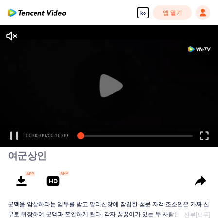
앱 열기
ko
00:00:00
/
00:16:09
여군상인
군맥을 암살하라는 임무를 받고 말리산장에 잠입한 섬문 자객 조소인은 가짜 신
부로 위장하여 군맥과 혼인하게 된다. 각자 꿍꿍이가 있는 두 사람은 일상에서
전부[모두]