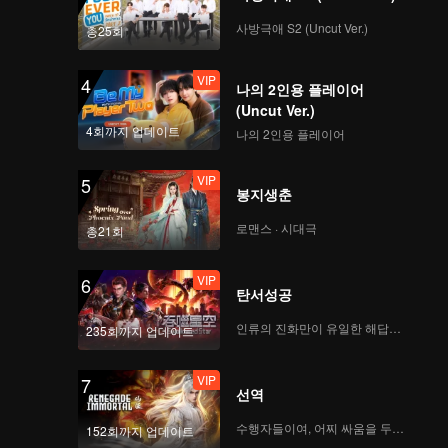
사방극애 S2 (Uncut Ver.)
총25회
VIP
4
나의 2인용 플레이어
(Uncut Ver.)
4회까지 업데이트
나의 2인용 플레이어
VIP
5
봉지생춘
로맨스 · 시대극
총21회
VIP
6
탄서성공
인류의 진화만이 유일한 해답이다
235회까지 업데이트
VIP
7
선역
수행자들이여, 어찌 싸움을 두려워하랴
152회까지 업데이트