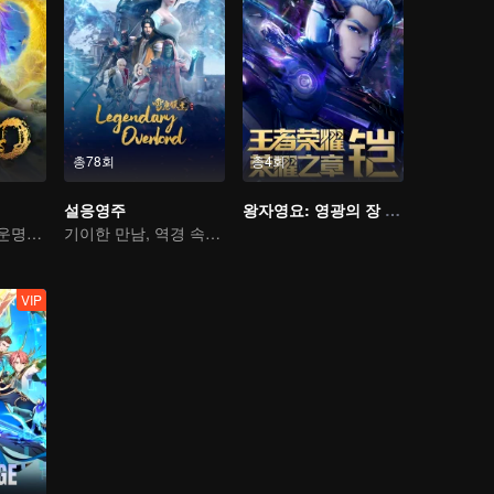
총78회
총4회
설응영주
왕자영요: 영광의 장 운명의 편
신무 무적, 누가 운명을 지배하나
기이한 만남, 역경 속에서 다시 살아난 소년
VIP