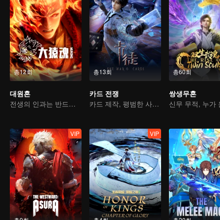
총12회
총13회
총60회
대원혼
카드 전쟁
쌍생무혼
전생의 인과는 반드시 하늘을 물어뜯을 것
카드 제작, 평범한 사람에서 영웅으로
VIP
VIP
총9회
총4회
총20회