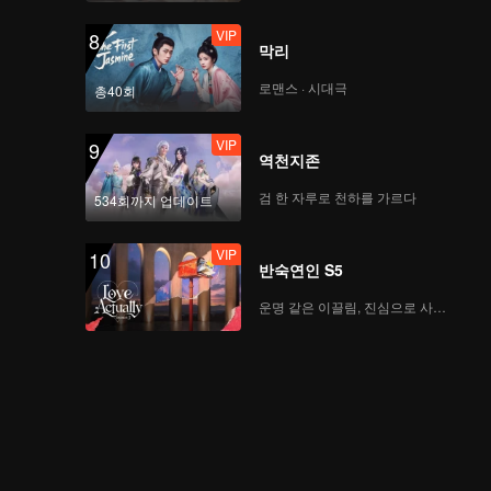
VIP
8
막리
로맨스 · 시대극
총40회
VIP
9
역천지존
검 한 자루로 천하를 가르다
534회까지 업데이트
VIP
10
반숙연인 S5
운명 같은 이끌림, 진심으로 사랑하다