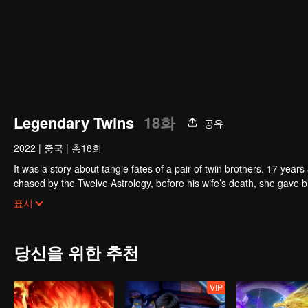
Legendary Twins
18화
공유
2022
|
중국
|
총18회
It was a story about tangle fates of a pair of twin brothers. 17 yea
chased by the Twelve Astrology, before his wife’s death, she gave birth to a pair of twin bothers. One b
Villains' Valley, the other boy was brought to the forbidden area in t
After many years, the young man with scars in his face Jiang Xiaoyu w
표시
villain in the world. Hua Wuque did good deeds and destroyed evil in 
The twin brothers were widely different and their connecting fates in
당신을 위한 추천
VIP