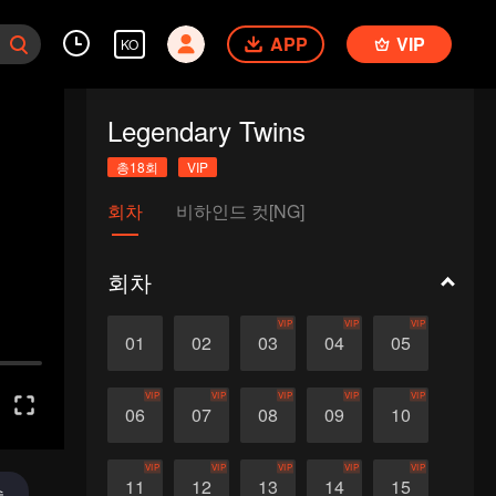
APP
VIP
KO
Legendary Twins
총18회
VIP
회차
비하인드 컷[NG]
회차
VIP
VIP
VIP
01
02
03
04
05
VIP
VIP
VIP
VIP
VIP
06
07
08
09
10
VIP
VIP
VIP
VIP
VIP
11
12
13
14
15