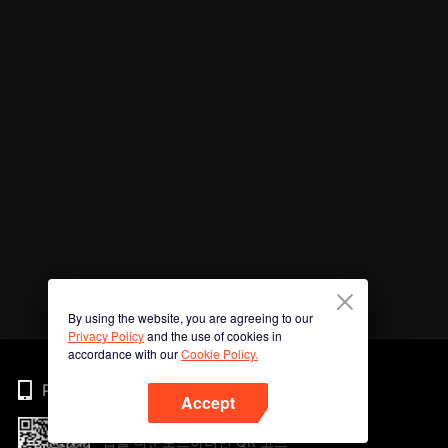
By using the website, you are agreeing to our
Privacy Policy
and the use of cookies in
accordance with our
Cookie Policy.
Phone
Accept
앱을 다운로드하려면 QR 코드