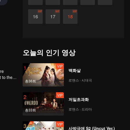
VIP
VIP
VIP
16
17
18
오늘의 인기 영상
VIP
1
백화살
ere
로맨스 · 시대극
총36회
first
VIP
2
저일초과화
로맨스 · 드라마
총33회
VIP
3
사방극애 S2 (Uncut Ver.)