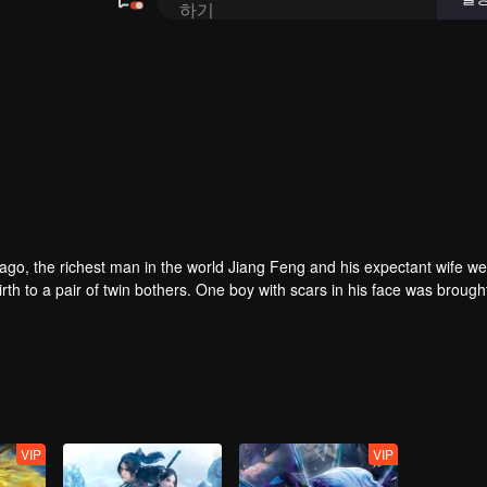
rs ago, the richest man in the world Jiang Feng and his expectant wife w
oy with scars in his face was brought to the
he Martial arts World, Palace Yihua.
as brought up by five evils in the Villains' Valley and wanted to be the 
the spirit of defending traditional moral principles.
 the Martial arts World were continuing...
VIP
VIP