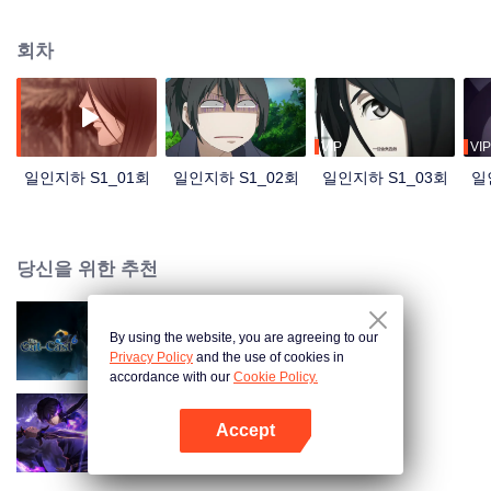
신비로운 소녀 펑바오바오가 그를 찾아오고, 그때부터 그는 활시에게 쫓기고,
괴한에게 베이고, 전에 없던 사건 사고에 휘말리게 된다.
회차
VIP
VIP
일인지하 S1_01회
일인지하 S1_02회
일인지하 S1_03회
일
당신을 위한 추천
By using the website, you are agreeing to our
일인지하 S6
Privacy Policy
and the use of cookies in
accordance with our
Cookie Policy.
Accept
천국의 그림자
앱 열기