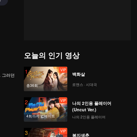
오늘의 인기 영상
VIP
1
백화살
로맨스 · 시대극
총36회
VIP
2
나의 2인용 플레이어
(Uncut Ver.)
4회까지 업데이트
나의 2인용 플레이어
VIP
3
봉지생춘