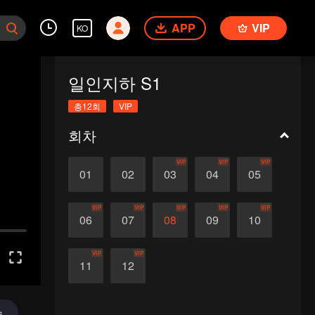
APP
VIP
KO
일인지하 S1
총12회
VIP
회차
VIP
VIP
VIP
01
02
03
04
05
VIP
VIP
VIP
VIP
VIP
06
07
08
09
10
VIP
VIP
11
12
송