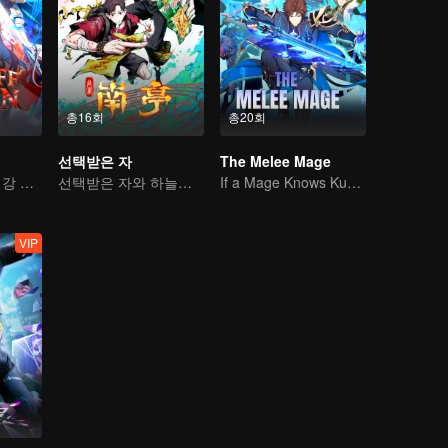
총16회
총20회
선택받은 자
The Melee Mage
치열한 마계의 최강 마왕
선택받은 자와 하늘을 여는 자, 지금 싸운다
If a Mage Knows Kung Fu, No One Can Stop Him
VIP