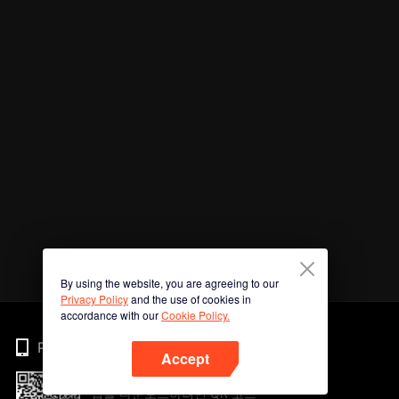
By using the website, you are agreeing to our
Privacy Policy
and the use of cookies in
accordance with our
Cookie Policy.
Phone
Accept
앱을 다운로드하려면 QR 코드