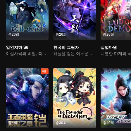
총26회
총26회
총26회
일인지하 S6
천국의 그림자
실업마왕
이십사곡의 비밀, 촉지에서 옛 친구를 만나다
하늘을 걷는 어두운 그림자, 혼을 불태워 마음을 지키다
VIP
총4회
총30회
총40회