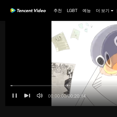
추천
LGBT
예능
더 보기
|
00:00:01
/
00:20:14