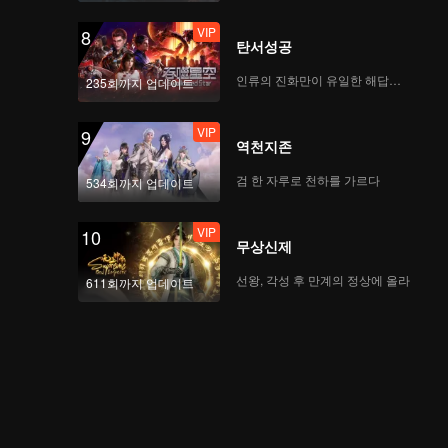
VIP
8
탄서성공
인류의 진화만이 유일한 해답이다
235회까지 업데이트
VIP
9
역천지존
검 한 자루로 천하를 가르다
534회까지 업데이트
VIP
10
무상신제
선왕, 각성 후 만계의 정상에 올라
611회까지 업데이트