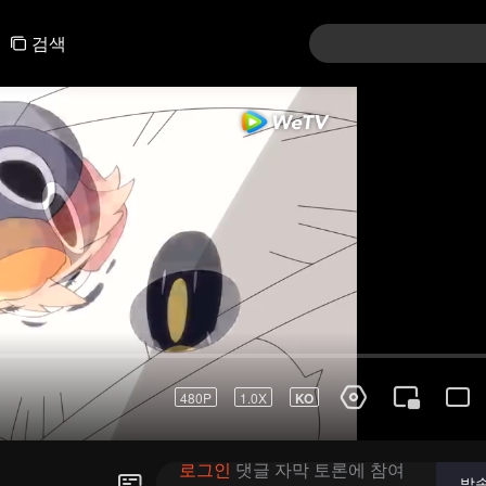
검색
480P
1.0X
KO
로그인
댓글 자막 토론에 참여
발