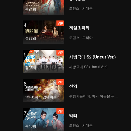
로맨스 · 시대극
총21회
VIP
4
저일초과화
로맨스 · 드라마
총33회
VIP
5
사방극애 S2 (Uncut Ver.)
사방극애 S2 (Uncut Ver.)
총25회
VIP
6
선역
수행자들이여, 어찌 싸움을 두려워하랴
152회까지 업데이트
VIP
7
막리
로맨스 · 시대극
총40회