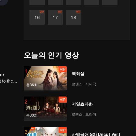
VIP
VIP
VIP
16
17
18
오늘의 인기 영상
VIP
1
백화살
ere
로맨스 · 시대극
총36회
first
VIP
2
저일초과화
로맨스 · 드라마
총33회
VIP
3
사방극애 S2 (Uncut Ver.)