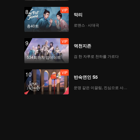
VIP
8
막리
로맨스 · 시대극
총40회
VIP
9
역천지존
검 한 자루로 천하를 가르다
534회까지 업데이트
VIP
10
반숙연인 S5
운명 같은 이끌림, 진심으로 사랑하다