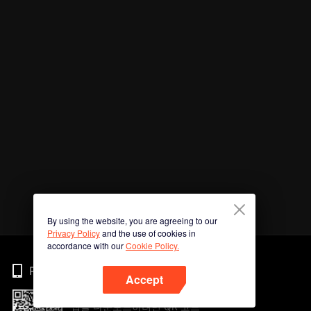
By using the website, you are agreeing to our
Privacy Policy
and the use of cookies in
accordance with our
Cookie Policy.
Phone
Accept
앱을 다운로드하려면 QR 코드