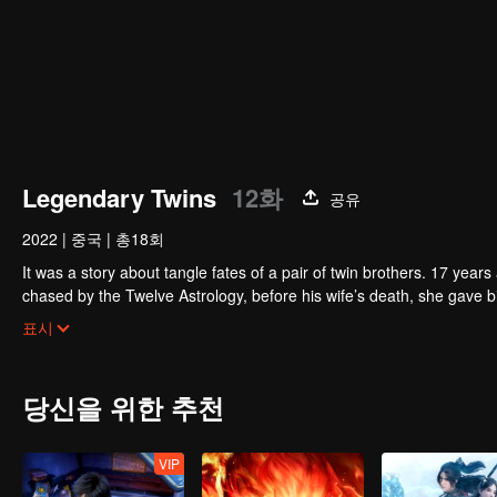
Legendary Twins
12화
공유
2022
|
중국
|
총18회
It was a story about tangle fates of a pair of twin brothers. 17 yea
chased by the Twelve Astrology, before his wife’s death, she gave birth to a pair of twin bothers. One b
Villains' Valley, the other boy was brought to the forbidden area in t
After many years, the young man with scars in his face Jiang Xiaoyu w
표시
villain in the world. Hua Wuque did good deeds and destroyed evil in 
The twin brothers were widely different and their connecting fates in
당신을 위한 추천
VIP