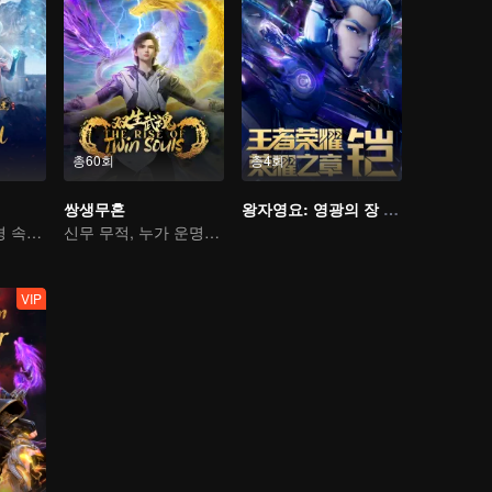
총60회
총4회
쌍생무혼
왕자영요: 영광의 장 운명의 편
기이한 만남, 역경 속에서 다시 살아난 소년
신무 무적, 누가 운명을 지배하나
VIP