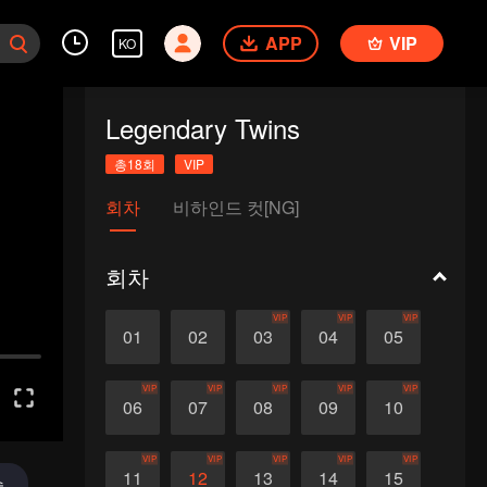
APP
VIP
KO
Legendary Twins
총18회
VIP
회차
비하인드 컷[NG]
회차
VIP
VIP
VIP
01
02
03
04
05
VIP
VIP
VIP
VIP
VIP
06
07
08
09
10
VIP
VIP
VIP
VIP
VIP
11
12
13
14
15