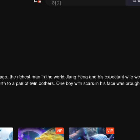
rs ago, the richest man in the world Jiang Feng and his expectant wife w
oy with scars in his face was brought to the
he Martial arts World, Palace Yihua.
as brought up by five evils in the Villains' Valley and wanted to be the 
the spirit of defending traditional moral principles.
 the Martial arts World were continuing...
VIP
VIP