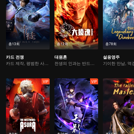
총13회
총12회
총78회
카드 전쟁
대원혼
설응영주
카드 제작, 평범한 사람에서 영웅으로
전생의 인과는 반드시 하늘을 물어뜯을 것
VIP
VIP
총9회
총26회
총15회