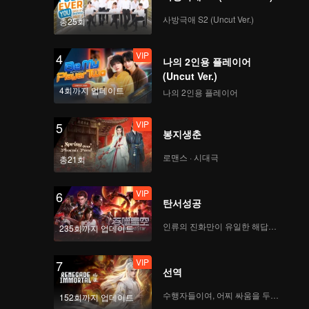
사방극애 S2 (Uncut Ver.)
총25회
VIP
4
나의 2인용 플레이어
(Uncut Ver.)
4회까지 업데이트
나의 2인용 플레이어
VIP
5
봉지생춘
로맨스 · 시대극
총21회
VIP
6
탄서성공
인류의 진화만이 유일한 해답이다
235회까지 업데이트
VIP
7
선역
수행자들이여, 어찌 싸움을 두려워하랴
152회까지 업데이트