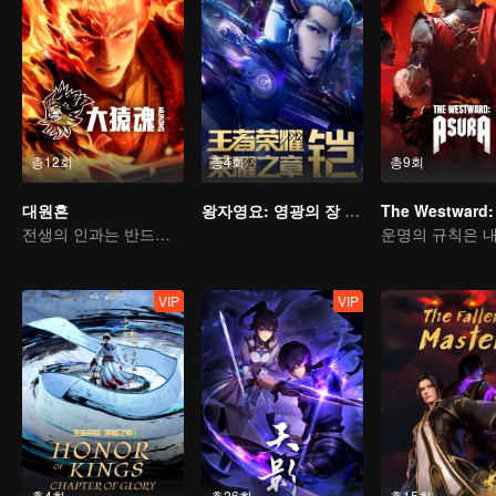
총12회
총4회
총9회
대원혼
왕자영요: 영광의 장 운명의 편
The Westward:
전생의 인과는 반드시 하늘을 물어뜯을 것
VIP
VIP
총4회
총26회
총15회