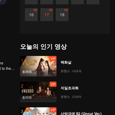
VIP
VIP
VIP
16
17
18
오늘의 인기 영상
VIP
1
백화살
ere
로맨스 · 시대극
총36회
first
VIP
2
저일초과화
로맨스 · 드라마
총33회
VIP
3
사방극애 S2 (Uncut Ver.)