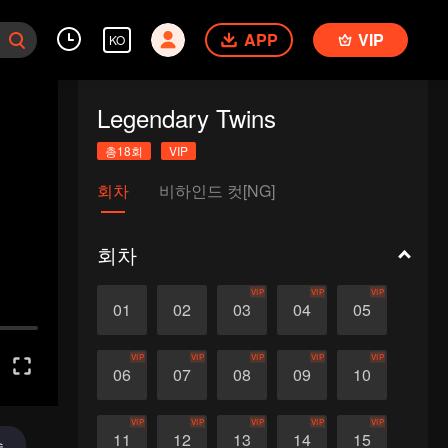
APP
VIP
KO
Legendary Twins
총18회
VIP
회차
비하인드 컷[NG]
회차
VIP
VIP
VIP
01
02
03
04
05
VIP
VIP
VIP
VIP
VIP
06
07
08
09
10
VIP
VIP
VIP
VIP
VIP
11
12
13
14
15
송