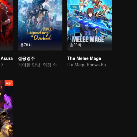
총78회
총20회
 Asura
설응영주
The Melee Mage
운명의 규칙은 내가 깬다!
기이한 만남, 역경 속에서 다시 살아난 소년
If a Mage Knows Kung Fu, No One Can Stop Him
VIP