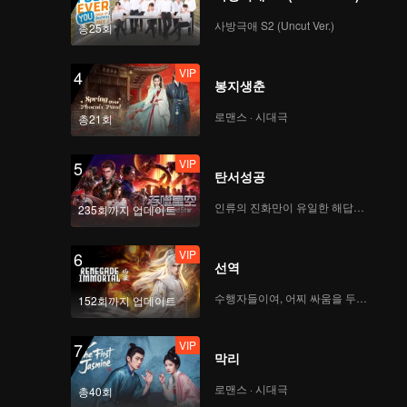
사방극애 S2 (Uncut Ver.)
총25회
VIP
4
봉지생춘
로맨스 · 시대극
총21회
VIP
5
탄서성공
인류의 진화만이 유일한 해답이다
235회까지 업데이트
VIP
6
선역
수행자들이여, 어찌 싸움을 두려워하랴
152회까지 업데이트
VIP
7
막리
로맨스 · 시대극
총40회