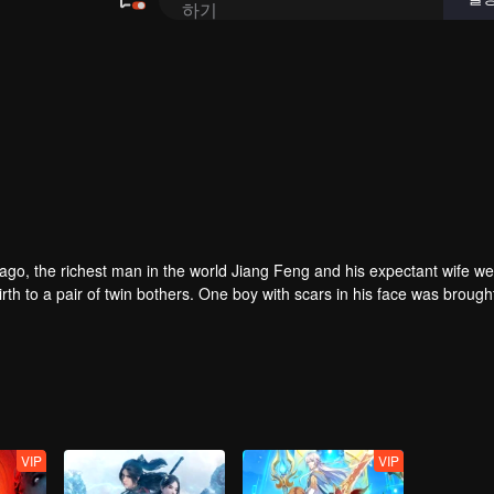
하기
rs ago, the richest man in the world Jiang Feng and his expectant wife w
oy with scars in his face was brought to the
he Martial arts World, Palace Yihua.
as brought up by five evils in the Villains' Valley and wanted to be the 
the spirit of defending traditional moral principles.
 the Martial arts World were continuing...
VIP
VIP