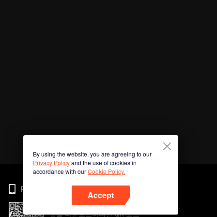
By using the website, you are agreeing to our
Privacy Policy
and the use of cookies in
accordance with our
Cookie Policy.
Phone
Accept
앱을 다운로드하려면 QR 코드