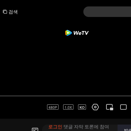
검색
480P
1.0X
KO
로그인
댓글 자막 토론에 참여
발