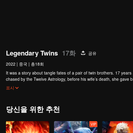
Legendary Twins
17화
공유
2022
|
중국
|
총18회
It was a story about tangle fates of a pair of twin brothers. 17 yea
chased by the Twelve Astrology, before his wife’s death, she gave birth to a pair of twin bothers. One b
Villains' Valley, the other boy was brought to the forbidden area in t
After many years, the young man with scars in his face Jiang Xiaoyu w
표시
villain in the world. Hua Wuque did good deeds and destroyed evil in 
The twin brothers were widely different and their connecting fates in
당신을 위한 추천
VIP