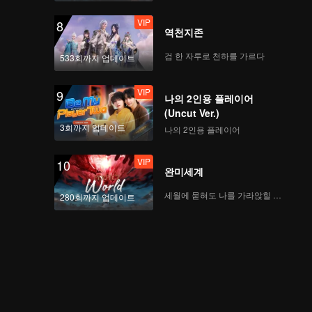
VIP
8
역천지존
검 한 자루로 천하를 가르다
533회까지 업데이트
VIP
9
나의 2인용 플레이어
(Uncut Ver.)
3회까지 업데이트
나의 2인용 플레이어
VIP
10
완미세계
세월에 묻혀도 나를 가라앉힐 수 없어
280회까지 업데이트