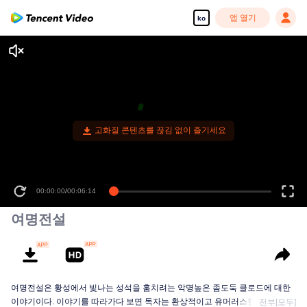
앱 열기
ko
고화질 콘텐츠를 끊김 없이 즐기세요
00:00:00
/
00:06:14
여명전설
여명전설은 황성에서 빛나는 성석을 훔치려는 악명높은 좀도둑 클로드에 대한
이야기이다. 이야기를 따라가다 보면 독자는 환상적이고 유머러스한 모험의 세
전부[모두]