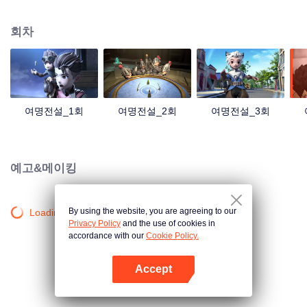
계로 빠져든다. 주인공은 정의를 추구하는 전형적인 영웅들로, 클로드가 성석을
훔치려는 걸 저지하려 한다. 이 과정에서 주인공들은 클로드가 성석을 훔치려는
회차
진짜 목적이 뭔지 알게 되는데...
여명전설_1회
여명전설_2회
여명전설_3회
예고&메이킹
By using the website, you are agreeing to our
Loading…
Privacy Policy
and the use of cookies in
accordance with our
Cookie Policy.
Accept
앱 열기