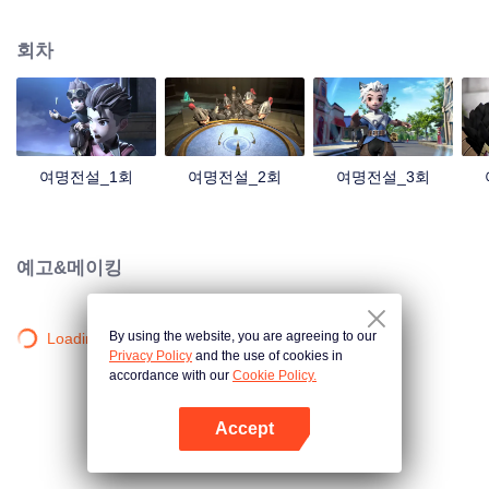
계로 빠져든다. 주인공은 정의를 추구하는 전형적인 영웅들로, 클로드가 성석을
훔치려는 걸 저지하려 한다. 이 과정에서 주인공들은 클로드가 성석을 훔치려는
회차
진짜 목적이 뭔지 알게 되는데...
여명전설_1회
여명전설_2회
여명전설_3회
예고&메이킹
By using the website, you are agreeing to our
Loading…
Privacy Policy
and the use of cookies in
accordance with our
Cookie Policy.
Accept
앱 열기