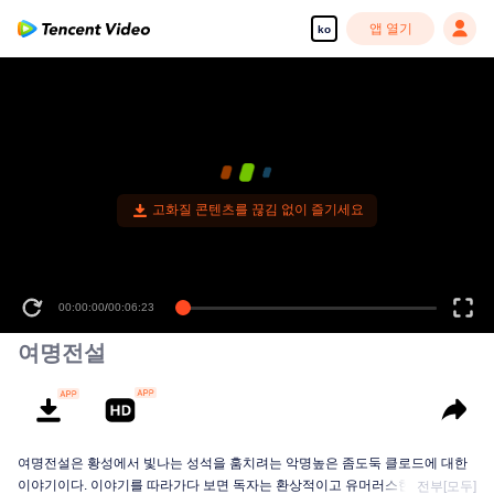
앱 열기
ko
고화질 콘텐츠를 끊김 없이 즐기세요
00:00:00
/
00:06:23
여명전설
여명전설은 황성에서 빛나는 성석을 훔치려는 악명높은 좀도둑 클로드에 대한
이야기이다. 이야기를 따라가다 보면 독자는 환상적이고 유머러스한 모험의 세
전부[모두]