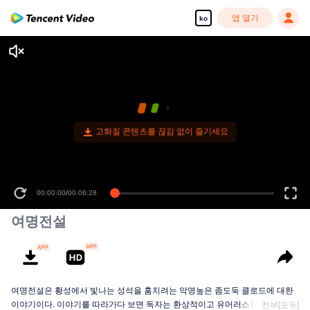
앱 열기
ko
고화질 콘텐츠를 끊김 없이 즐기세요
00:00:00
/
00:06:28
여명전설
여명전설은 황성에서 빛나는 성석을 훔치려는 악명높은 좀도둑 클로드에 대한
이야기이다. 이야기를 따라가다 보면 독자는 환상적이고 유머러스한 모험의 세
전부[모두]