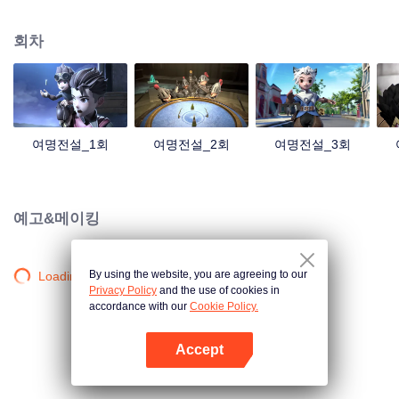
계로 빠져든다. 주인공은 정의를 추구하는 전형적인 영웅들로, 클로드가 성석을
훔치려는 걸 저지하려 한다. 이 과정에서 주인공들은 클로드가 성석을 훔치려는
회차
진짜 목적이 뭔지 알게 되는데...
여명전설_1회
여명전설_2회
여명전설_3회
예고&메이킹
By using the website, you are agreeing to our
Loading…
Privacy Policy
and the use of cookies in
accordance with our
Cookie Policy.
Accept
앱 열기