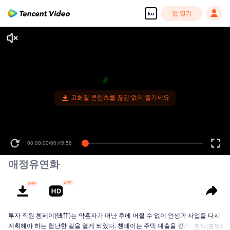
앱 열기
ko
고화질 콘텐츠를 끊김 없이 즐기세요
00:00:00
/
00:45:58
애정유연화
투자 직원 첸페이(钱菲)는 약혼자가 떠난 후에 어쩔 수 없이 인생과 사업을 다시
계획해야 하는 험난한 길을 열게 되었다. 첸페이는 주택 대출을 갚기 위해 재벌
전부[모두]