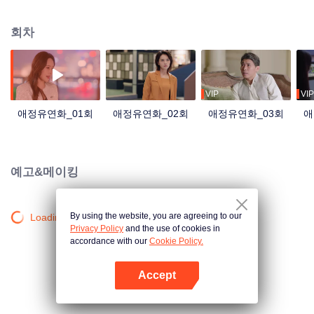
2세 리이페이(李亦非)에게 방 하나를 세주게 되었다. 이때부터 리이페이와의 합
숙 생활이 시작된다. 첸페이는 자신과 정반대인 리이페이와 마주하게 되고, 친
회차
구, 가족, 동료들의 도움에 타협하지 않고 긍정적이고 진취적인 마음으로 어려
움과 갈등에 용감하게 맞서며 빠르게 성장한다…
VIP
VIP
애정유연화_01회
애정유연화_02회
애정유연화_03회
애
예고&메이킹
By using the website, you are agreeing to our
Loading…
Privacy Policy
and the use of cookies in
accordance with our
Cookie Policy.
Accept
앱 열기