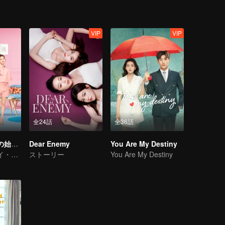
VIP
VIP
全24話
全36話
ラブストーリーの始まり～私のラブロマンス〜
Dear Enemy
You Are My Destiny
ユウ・シキとライ・ウモウ 幼なじみ愛の甘さ
ストーリー
You Are My Destiny