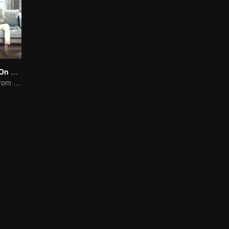
Put Your Head On My Shoulder (Eng Dub)
It was adapted from the same series of novels as "A Love so Beautiful"