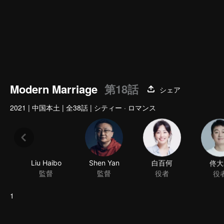
Modern Marriage
第18話
シェア
2021
|
中国本土
|
全38話
|
シティー · ロマンス
Liu Haibo
Shen Yan
白百何
佟大
監督
監督
役者
役
1