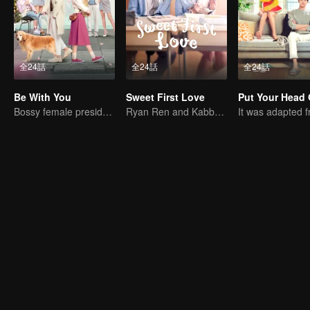
全24話
全24話
全24話
Be With You
Sweet First Love
Bossy female president flirts with arrogant childe.
Ryan Ren and Kabby Xu’s love story.