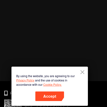
By using the website, you are agreeing to our
Privacy Policy
and the use of cookies in
accordance with our
Cookie Policy.
Phone
Accept
QRコードをスキャンしてアプ