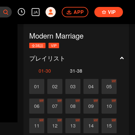
APP
VIP
JA
Modern Marriage
全38話
VIP
プレイリスト
01-30
31-38
VIP
01
02
03
04
05
VIP
VIP
VIP
VIP
VIP
06
07
08
09
10
VIP
VIP
VIP
VIP
VIP
11
12
13
14
15