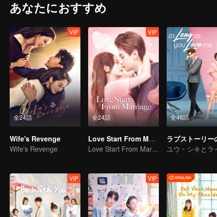
あなたにおすすめ
VIP
VIP
全24話
全24話
全46話
Wife's Revenge
Love Start From Marriage
Wife's Revenge
Love Start From Marriage
VIP
VIP