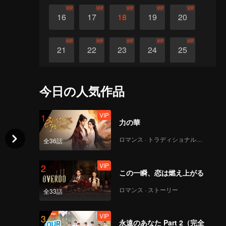
VIP
VIP
VIP
VIP
VIP
16
17
18
19
20
VIP
VIP
VIP
VIP
VIP
21
22
23
24
25
VIP
VIP
VIP
VIP
VIP
26
27
28
29
30
今日の人気作品
VIP
1
力の華
ロマンス · トラディショナル・コスチューム
全36話
VIP
2
この一瞬、恋は燃え上がる
ロマンス · ストーリー
全33話
VIP
3
永遠のあなた Part 2（完全