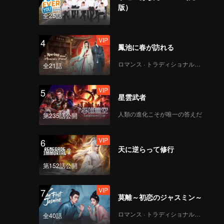
版）
全25話
VIP
4
鳳池に春が訪れる
ロマンス · トラディショナル・コスチューム
全21話
VIP
5
星雲武者
人類の進化こそが唯一の答えだ
第235話公開
VIP
6
天に逆らって修行
第152話公開
VIP
7
莫離～初恋のジャスミン～
ロマンス · トラディショナル・コスチューム
全40話