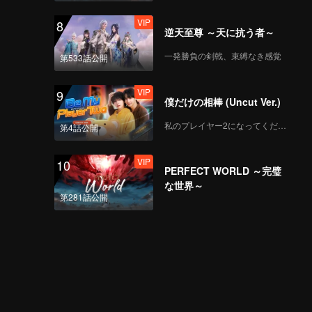
VIP
8
逆天至尊 ～天に抗う者～
一発勝負の剣戟、束縛なき感覚
第533話公開
VIP
9
僕だけの相棒 (Uncut Ver.)
私のプレイヤー2になってください
第4話公開
VIP
10
PERFECT WORLD ～完璧
な世界～
第281話公開