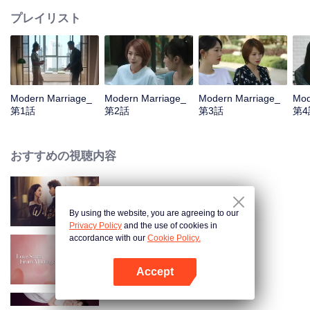
プレイリスト
Modern Marriage_
Modern Marriage_
Modern Marriage_
Mod
第1話
第2話
第3話
第4
おすすめの視聴内容
Wife's Revenge
By using the website, you are agreeing to our
Privacy Policy
and the use of cookies in
accordance with our
Cookie Policy.
Love Start From Marriage
Accept
Appを開く