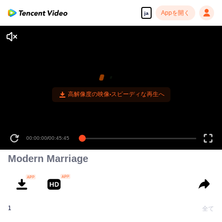
Appを開く
ja
高解像度の映像•スピーディな再生へ
00:00:00
/
00:45:45
Modern Marriage
1
全て