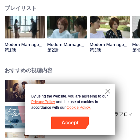
プレイリスト
Modern Marriage_
Modern Marriage_
Modern Marriage_
Mod
第1話
第2話
第3話
第4
おすすめの視聴内容
Wife's Revenge
By using the website, you are agreeing to our
Privacy Policy
and the use of cookies in
accordance with our
Cookie Policy.
ラブストーリーの始まり～私のラブロマ
ンス〜
Accept
Appを開く