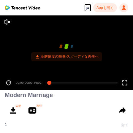
Appを開く
ja
高解像度の映像•スピーディな再生へ
00:00:00
/
00:46:02
Modern Marriage
1
全て