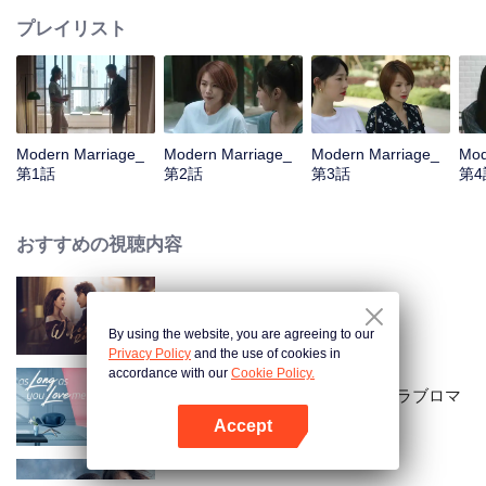
プレイリスト
Modern Marriage_
Modern Marriage_
Modern Marriage_
Mod
第1話
第2話
第3話
第4
おすすめの視聴内容
Wife's Revenge
By using the website, you are agreeing to our
Privacy Policy
and the use of cookies in
accordance with our
Cookie Policy.
ラブストーリーの始まり～私のラブロマ
ンス〜
Accept
Appを開く