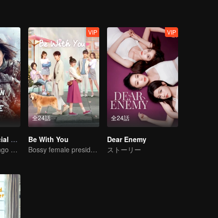
VIP
VIP
全24話
全24話
Operation Special Warfare
Be With You
Dear Enemy
The Story of Vengo and Hu Bingqing in the Army
Bossy female president flirts with arrogant childe.
ストーリー