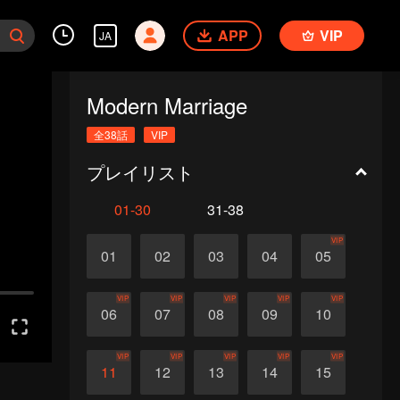
APP
VIP
JA
Modern Marriage
全38話
VIP
プレイリスト
01-30
31-38
VIP
01
02
03
04
05
VIP
VIP
VIP
VIP
VIP
06
07
08
09
10
VIP
VIP
VIP
VIP
VIP
11
12
13
14
15