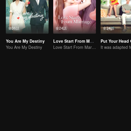
全36話
全24話
全24話
You Are My Destiny
Love Start From Marriage
You Are My Destiny
Love Start From Marriage