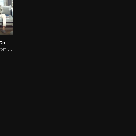
Put Your Head On My Shoulder (Eng Dub)
It was adapted from the same series of novels as "A Love so Beautiful"