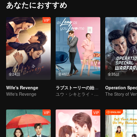
あなたにおすすめ
VIP
全24話
全46話
全35話
Wife's Revenge
ラブストーリーの始まり～私のラブロマンス〜
Wife's Revenge
ユウ・シキとライ・ウモウ 幼なじみ愛の甘さ
VIP
VIP