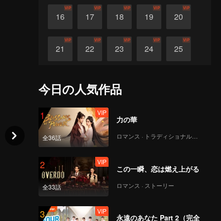
VIP
VIP
VIP
VIP
VIP
16
17
18
19
20
VIP
VIP
VIP
VIP
VIP
21
22
23
24
25
VIP
VIP
VIP
VIP
VIP
26
27
28
29
30
今日の人気作品
VIP
1
力の華
ロマンス · トラディショナル・コスチューム
全36話
VIP
2
この一瞬、恋は燃え上がる
ロマンス · ストーリー
全33話
VIP
3
永遠のあなた Part 2（完全