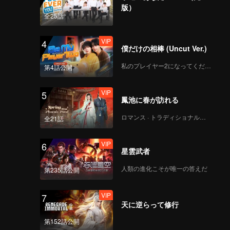
版）
全25話
VIP
4
僕だけの相棒 (Uncut Ver.)
私のプレイヤー2になってください
第4話公開
VIP
5
鳳池に春が訪れる
ロマンス · トラディショナル・コスチューム
全21話
VIP
6
星雲武者
人類の進化こそが唯一の答えだ
第235話公開
VIP
7
天に逆らって修行
第152話公開