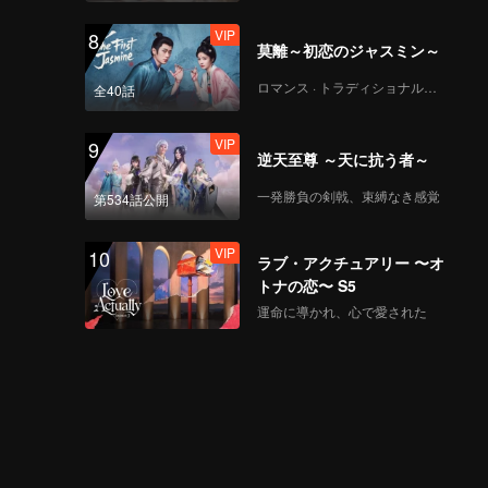
VIP
8
莫離～初恋のジャスミン～
ロマンス · トラディショナル・コスチューム
全40話
VIP
9
逆天至尊 ～天に抗う者～
一発勝負の剣戟、束縛なき感覚
第534話公開
VIP
10
ラブ・アクチュアリー 〜オ
トナの恋〜 S5
運命に導かれ、心で愛された