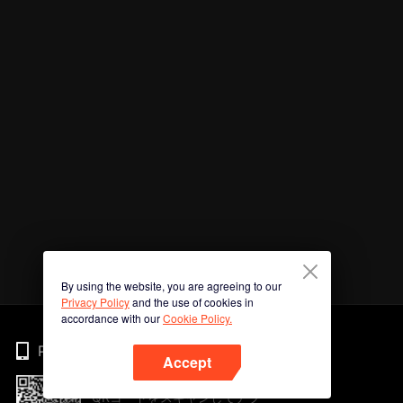
By using the website, you are agreeing to our
Privacy Policy
and the use of cookies in
accordance with our
Cookie Policy.
Phone
Accept
QRコードをスキャンしてアプ