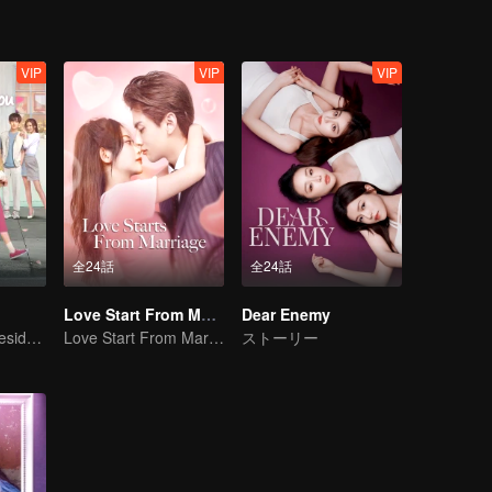
VIP
VIP
VIP
全24話
全24話
Love Start From Marriage
Dear Enemy
Bossy female president flirts with arrogant childe.
Love Start From Marriage
ストーリー