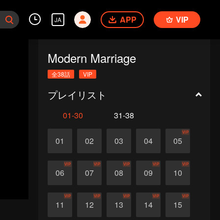
APP
VIP
JA
Modern Marriage
全38話
VIP
プレイリスト
01-30
31-38
VIP
01
02
03
04
05
VIP
VIP
VIP
VIP
VIP
06
07
08
09
10
VIP
VIP
VIP
VIP
VIP
11
12
13
14
15