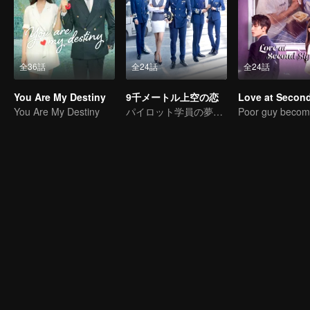
全36話
全24話
全24話
You Are My Destiny
9千メートル上空の恋
You Are My Destiny
パイロット学員の夢に向う青春の旅