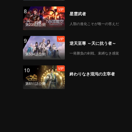
VIP
8
星雲武者
人類の進化こそが唯一の答えだ
第235話公開
VIP
9
逆天至尊 ～天に抗う者～
一発勝負の剣戟、束縛なき感覚
第534話公開
VIP
10
終わりなき混沌の主宰者
第611話公開