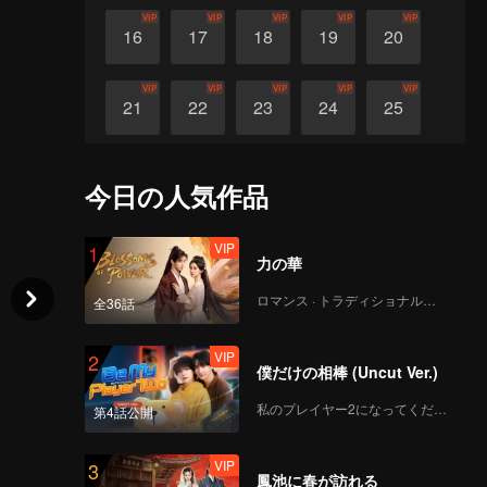
VIP
VIP
VIP
VIP
VIP
16
17
18
19
20
VIP
VIP
VIP
VIP
VIP
21
22
23
24
25
VIP
VIP
VIP
VIP
VIP
26
27
28
29
30
今日の人気作品
VIP
1
力の華
ロマンス · トラディショナル・コスチューム
全36話
VIP
2
僕だけの相棒 (Uncut Ver.)
私のプレイヤー2になってください
第4話公開
VIP
3
鳳池に春が訪れる