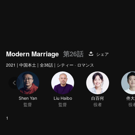
Modern Marriage
第26話
シェア
2021
|
中国本土
|
全38話
|
シティー · ロマンス
Shen Yan
Liu Haibo
白百何
佟大
監督
監督
役者
役
1