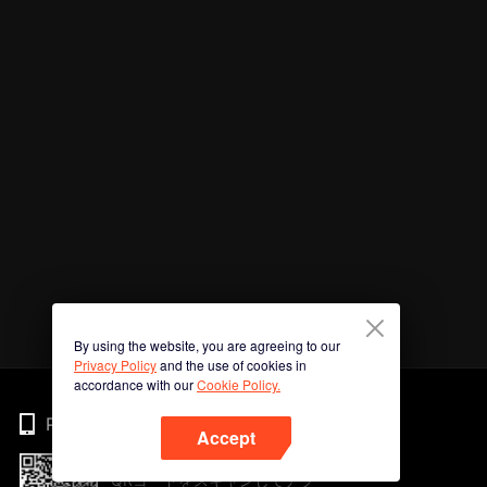
By using the website, you are agreeing to our
Privacy Policy
and the use of cookies in
accordance with our
Cookie Policy.
Phone
Accept
QRコードをスキャンしてアプ