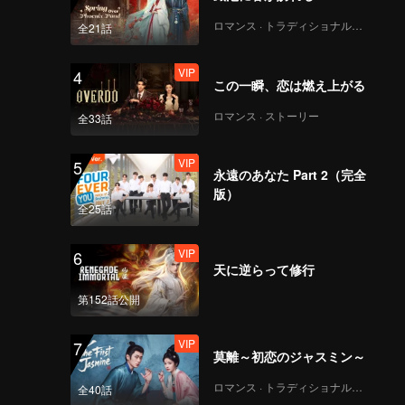
ロマンス · トラディショナル・コスチューム
全21話
VIP
4
この一瞬、恋は燃え上がる
ロマンス · ストーリー
全33話
VIP
5
永遠のあなた Part 2（完全
版）
全25話
VIP
6
天に逆らって修行
第152話公開
VIP
7
莫離～初恋のジャスミン～
ロマンス · トラディショナル・コスチューム
全40話