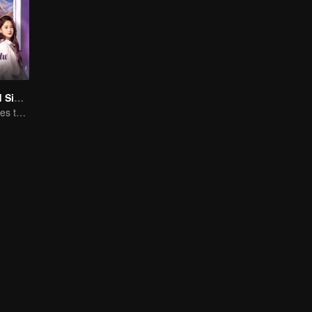
Love at Second Sight
Poor guy becomes the domineering CEO and pursues his first love