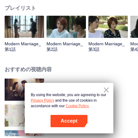
プレイリスト
Modern Marriage_
Modern Marriage_
Modern Marriage_
Mod
第1話
第2話
第3話
第4
おすすめの視聴内容
Wife's Revenge
By using the website, you are agreeing to our
Privacy Policy
and the use of cookies in
accordance with our
Cookie Policy.
Be With You
Accept
Appを開く