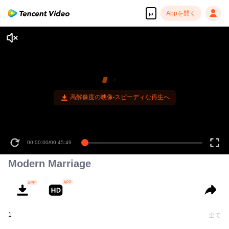
Appを開く
ja
高解像度の映像•スピーディな再生へ
00:00:00
/
00:45:49
Modern Marriage
1
全て