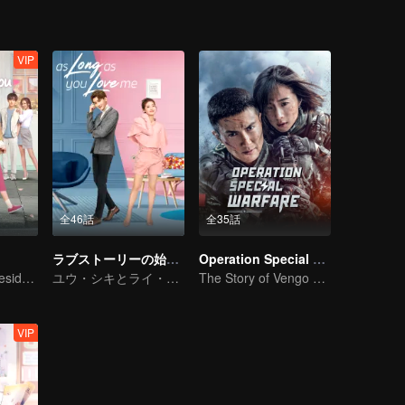
VIP
全46話
全35話
ラブストーリーの始まり～私のラブロマンス〜
Operation Special Warfare
Bossy female president flirts with arrogant childe.
ユウ・シキとライ・ウモウ 幼なじみ愛の甘さ
The Story of Vengo and Hu Bingqing in the Army
VIP