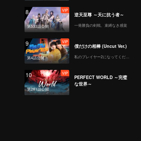
VIP
8
逆天至尊 ～天に抗う者～
一発勝負の剣戟、束縛なき感覚
第533話公開
VIP
9
僕だけの相棒 (Uncut Ver.)
私のプレイヤー2になってください
第4話公開
VIP
10
PERFECT WORLD ～完璧
な世界～
第281話公開