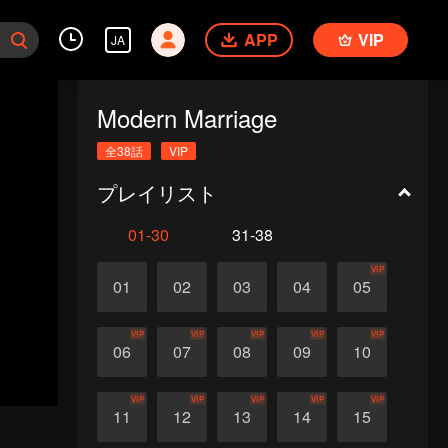
APP
VIP
JA
Modern Marriage
全38話
VIP
プレイリスト
01-30
31-38
VIP
01
02
03
04
05
VIP
VIP
VIP
VIP
VIP
06
07
08
09
10
VIP
VIP
VIP
VIP
VIP
11
12
13
14
15