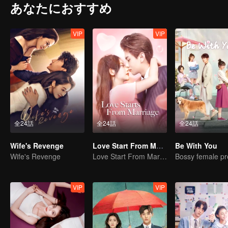
あなたにおすすめ
VIP
VIP
全24話
全24話
全24話
Wife's Revenge
Love Start From Marriage
Be With You
Wife's Revenge
Love Start From Marriage
VIP
VIP