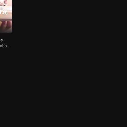
ve
Ryan Ren and Kabby Xu’s love story.