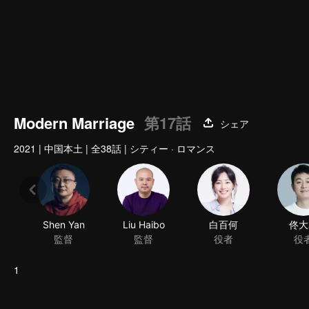
Modern Marriage
第17話
シェア
2021
|
中国本土
|
全38話
|
シティー · ロマンス
Shen Yan
Liu Haibo
白百何
佟大
監督
監督
役者
役
1