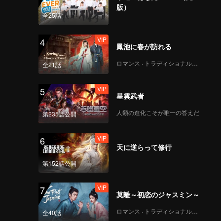
版）
全25話
VIP
4
鳳池に春が訪れる
ロマンス · トラディショナル・コスチューム
全21話
VIP
5
星雲武者
人類の進化こそが唯一の答えだ
第235話公開
VIP
6
天に逆らって修行
第152話公開
VIP
7
莫離～初恋のジャスミン～
ロマンス · トラディショナル・コスチューム
全40話