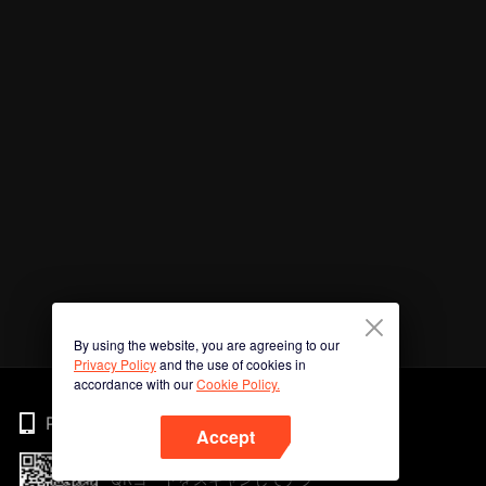
By using the website, you are agreeing to our
Privacy Policy
and the use of cookies in
accordance with our
Cookie Policy.
Phone
Accept
QRコードをスキャンしてアプ