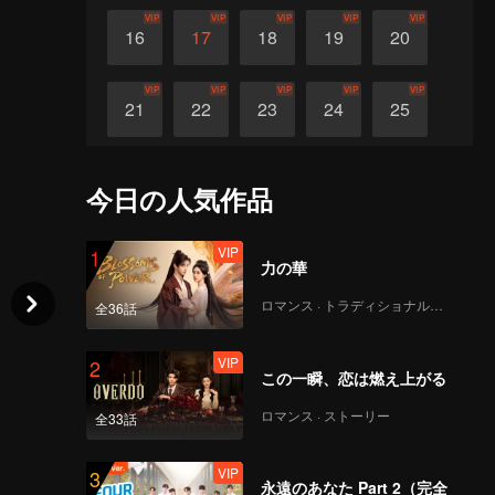
VIP
VIP
VIP
VIP
VIP
16
17
18
19
20
VIP
VIP
VIP
VIP
VIP
21
22
23
24
25
VIP
VIP
VIP
VIP
VIP
26
27
28
29
30
今日の人気作品
VIP
1
力の華
ロマンス · トラディショナル・コスチューム
全36話
VIP
2
この一瞬、恋は燃え上がる
ロマンス · ストーリー
全33話
VIP
3
永遠のあなた Part 2（完全