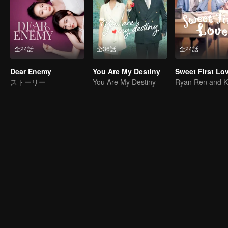
全24話
全36話
全24話
Dear Enemy
You Are My Destiny
Sweet First Lo
ストーリー
You Are My Destiny