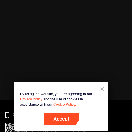
By using the website, you are agreeing to our
Privacy Policy
and the use of cookies in
accordance with our
Cookie Policy.
Phone
Accept
अभी ऐप डाउनलोड करने के लिए क्यूआर