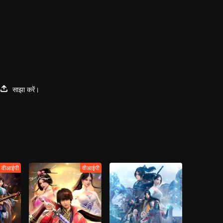
साझा करें।
वीआईपी
वीआईपी