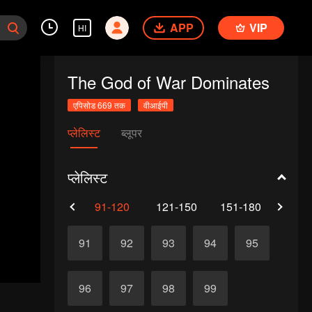
APP
VIP
HI
The God of War Dominates
एपिसोड 669 तक
वीआईपी
प्लेलिस्ट
ब्लूपर
प्लेलिस्ट
61-90
91-120
121-150
151-180
181-
91
92
93
94
95
96
97
98
99