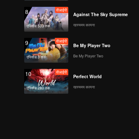
वीआईपी
8
Against The Sky Supreme
रहस्यमय कल्पना
एपिसोड 533 तक
वीआईपी
9
Be My Player Two
Be My Player Two
एपिसोड 3 तक
वीआईपी
10
Perfect World
रहस्यमय कल्पना
एपिसोड 280 तक