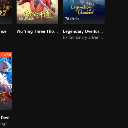
60 एपिसोड
78 एपिसोड
ince
Wu Ying Three Thousand Paths
Legendary Overlord S2
Extraordinary adventure, a teenager reborn from adversity.
वीआईपी
Devil
The Strongest King in the Demon World Suddenly Gets Laid Off?