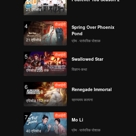
वीआईपी
वीआईपी
25 एपिसोड
114
115
वीआईपी
4
Spring Over Phoenix
वीआईपी
वीआईपी
116
117
Pond
21 एपिसोड
प्रेम · पारंपरिक पोशाक
वीआईपी
वीआईपी
118
119
वीआईपी
5
Swallowed Star
वीआईपी
विज्ञान-कथा
120
एपिसोड 235 तक
वीआईपी
6
Renegade Immortal
रहस्यमय कल्पना
एपिसोड 152 तक
वीआईपी
7
Mo Li
प्रेम · पारंपरिक पोशाक
40 एपिसोड