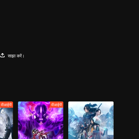
साझा करें।
वीआईपी
वीआईपी