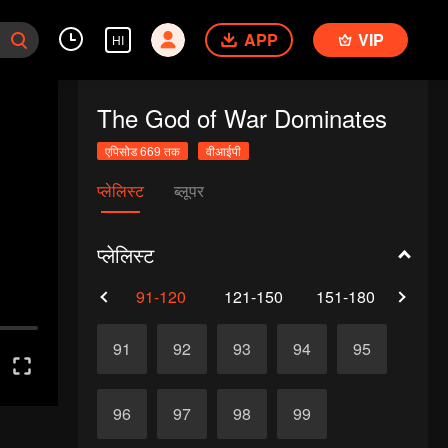
APP
VIP
HI
The God of War Dominates
एपिसोड 669 तक
वीआईपी
प्लेलिस्ट
ब्लूपर
प्लेलिस्ट
61-90
91-120
121-150
151-180
181-
91
92
93
94
95
96
97
98
99