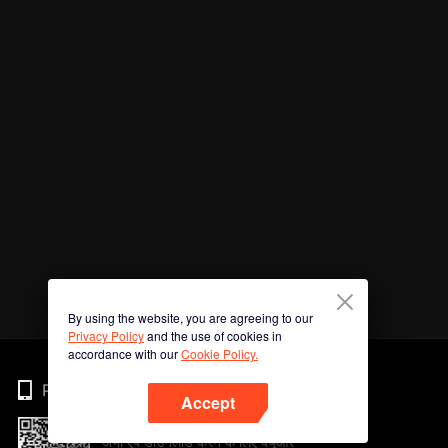
By using the website, you are agreeing to our
Privacy Policy
and the use of cookies in
accordance with our
Cookie Policy.
Phone
Accept
अभी ऐप डाउनलोड करने के लिए क्यूआर