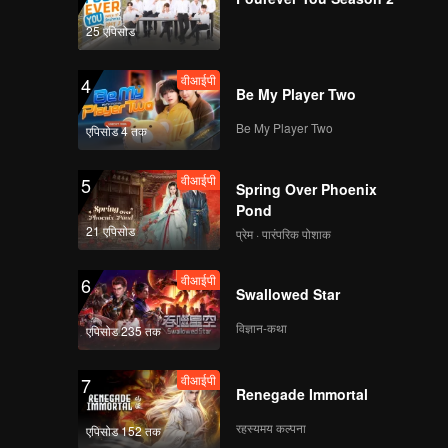
वीआईपी
वीआईपी
25 एपिसोड
114
115
वीआईपी
4
वीआईपी
वीआईपी
Be My Player Two
116
117
Be My Player Two
एपिसोड 4 तक
वीआईपी
वीआईपी
118
119
वीआईपी
5
Spring Over Phoenix
Pond
वीआईपी
120
21 एपिसोड
प्रेम · पारंपरिक पोशाक
वीआईपी
6
Swallowed Star
विज्ञान-कथा
एपिसोड 235 तक
वीआईपी
7
Renegade Immortal
रहस्यमय कल्पना
एपिसोड 152 तक