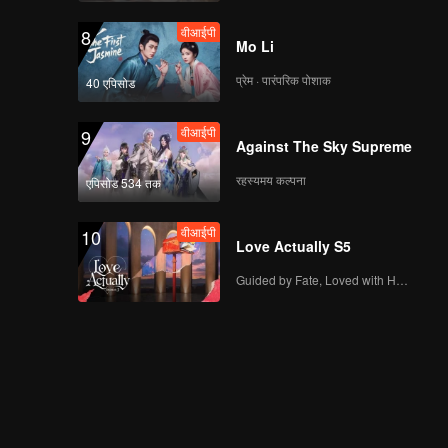
वीआईपी
8
Mo Li
प्रेम · पारंपरिक पोशाक
40 एपिसोड
वीआईपी
9
Against The Sky Supreme
रहस्यमय कल्पना
एपिसोड 534 तक
वीआईपी
10
Love Actually S5
Guided by Fate, Loved with Heart