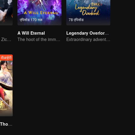
एपिसोड 170 तक
78 एपिसोड
A Will Eternal
Legendary Overlord S2
Three Heroes of Zichuan's adventure on Xichuan Continent
The hoot of the immortality cultivation world is back!
Extraordinary adventure, a teenager reborn from adversity.
वीआईपी
Wu Ying Three Thousand Paths