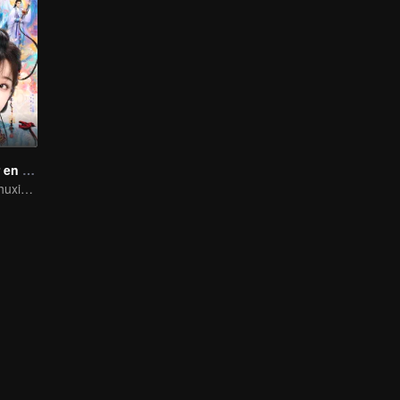
Juego de Amor en la Fantasía Oriental(English Ver.)
La guía de Yu Shuxin para conquistar a Ding Yuxi