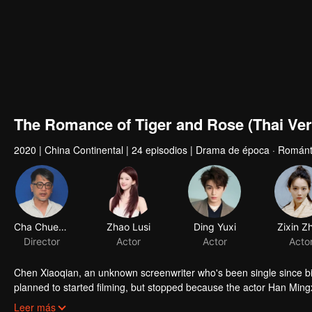
The Romance of Tiger and Rose (Thai Ver
2020
|
China Continental
|
24 episodios
|
Drama de época · Románt
Cha Chuen Yee
Zhao Lusi
Ding Yuxi
Zixin Z
Director
Actor
Actor
Acto
Chen Xiaoqian, an unknown screenwriter who's been single since birt
planned to started filming, but stopped because the actor Han Mingxi
own script and turned into the third princess of DongLiang, a count
Leer más