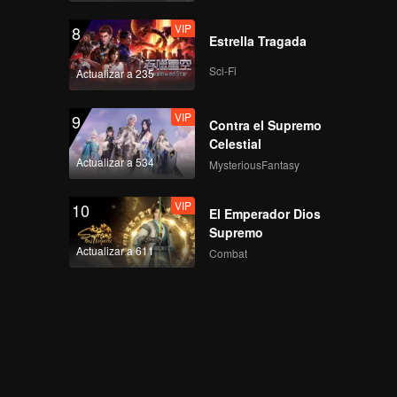
VIP
8
Estrella Tragada
Sci-Fi
Actualizar a 235
VIP
9
Contra el Supremo
Celestial
Actualizar a 534
MysteriousFantasy
VIP
10
El Emperador Dios
Supremo
Actualizar a 611
Combat