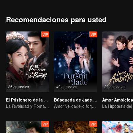
marry Han Shuo, a crown prince of the enemy country despite being 
role of Third Princess revises the whole play to survive and event
Recomendaciones para usted
VIP
VIP
36 episodios
40 episodios
32 episodios
El Prisionero de la Belleza (English Ver.)
Búsqueda de Jade (Versión en Inglés)
La Rivalidad y Romance de Song Zu'er y Liu Yuning
Amor verdadero forjado en las llamas de la guerra
VIP
VIP