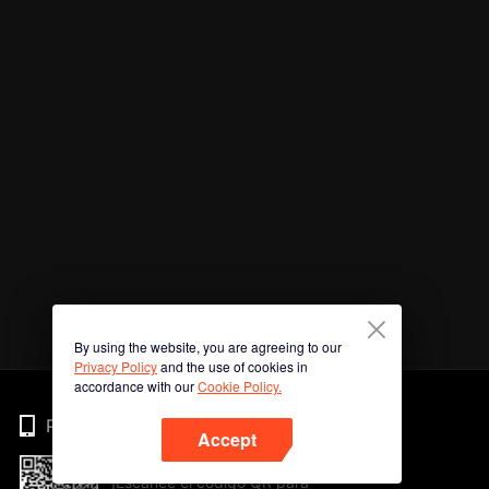
By using the website, you are agreeing to our
Privacy Policy
and the use of cookies in
accordance with our
Cookie Policy.
Phone
Accept
¡Escanee el código QR para