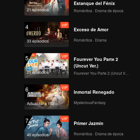
 support
Estanque del Fénix
21 episodios
Romántica · Drama de época
VIP
4
Exceso de Amor
Romántica · Drama
33 episodios
VIP
5
Fourever You Parte 2
(Uncut Ver.)
25 episodios
Fourever You Parte 2 (Uncut Ver.)
VIP
6
Inmortal Renegado
MysteriousFantasy
Actualizar a 152
VIP
7
Primer Jazmín
Romántica · Drama de época
40 episodios