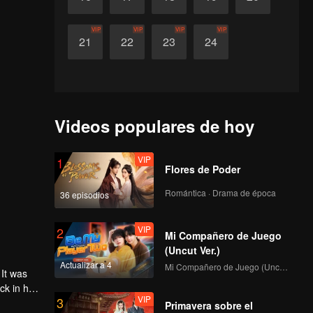
VIP
VIP
VIP
VIP
21
22
23
24
Videos populares de hoy
VIP
1
Flores de Poder
Romántica · Drama de época
36 episodios
VIP
2
Mi Compañero de Juego
(Uncut Ver.)
Actualizar a 4
Mi Compañero de Juego (Uncut Ver.)
 It was
ck in her
VIP
3
 to
Primavera sobre el