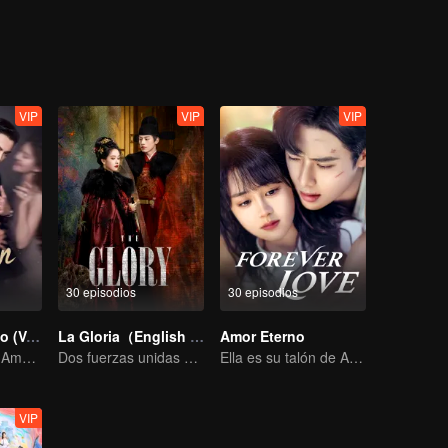
engaged to Pei Heng, a ministry of education. Let's see how the little
ually develop her relationship between prince Han Shuo and Pei Heng.
VIP
VIP
VIP
30 episodios
30 episodios
Amor Ambicioso (Versión en Inglés)
La Gloria（English Version）
Amor Eterno
La Hipótesis del Amor Verdadero de Zhao Lusi y Chen Weiting
Dos fuerzas unidas para romper el dilema
Ella es su talón de Aquiles y su armadura.
VIP