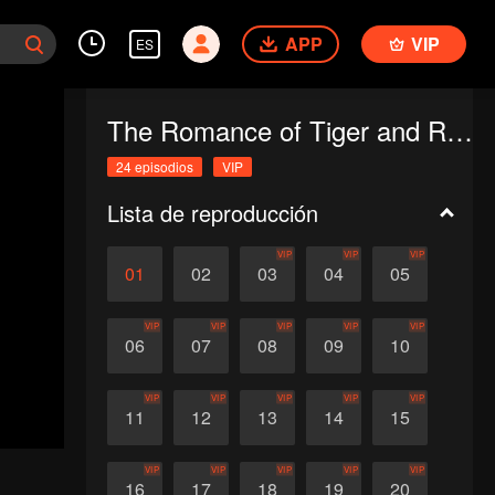
APP
VIP
ES
The Romance of Tiger and Rose (Thai Ver.)
24 episodios
VIP
Lista de reproducción
VIP
VIP
VIP
01
02
03
04
05
VIP
VIP
VIP
VIP
VIP
06
07
08
09
10
VIP
VIP
VIP
VIP
VIP
11
12
13
14
15
VIP
VIP
VIP
VIP
VIP
16
17
18
19
20