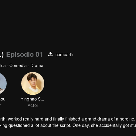
.)
Episodio 01
compartir
ica · Comedia · Drama
hou
Yinghao Sheng
r
Actor
h, worked really hard and finally finished a grand drama of a heroine.
ng questioned a lot about the script. One day, she accidentally got stu
ry where females dominate. The third princess past self was determined