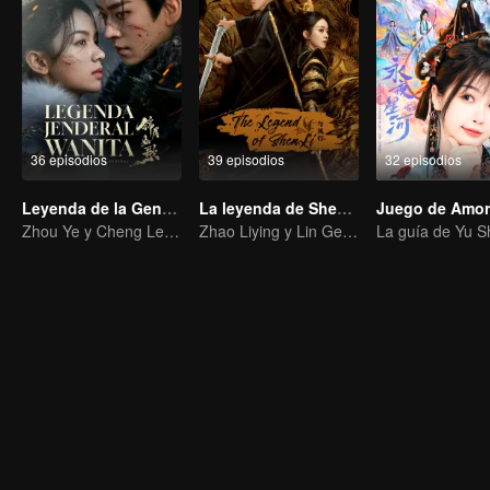
36 episodios
39 episodios
32 episodios
Leyenda de la Generala (English Ver.)
La leyenda de ShenLi
Zhou Ye y Cheng Lei: Jóvenes generales que protegen a su patria
Zhao Liying y Lin Gengxin Cooperan Nuevamente