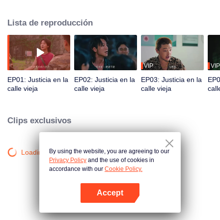
lidera a los "Cuatro Alborotadores de la Calle Vieja" para desmantelar una
siniestra conspiración, resolver viejas rencillas y, en última instancia,
Lista de reproducción
proteger la paz de su tierra natal.
VIP
VIP
EP01: Justicia en la
EP02: Justicia en la
EP03: Justicia en la
EP04
calle vieja
calle vieja
calle vieja
call
Clips exclusivos
By using the website, you are agreeing to our
Loading…
Privacy Policy
and the use of cookies in
accordance with our
Cookie Policy.
Accept
Abrir App