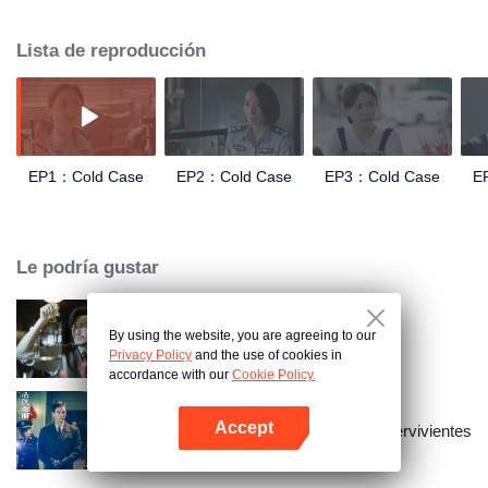
traslado a la sala de archivos para investigar la verdad sobre el cártel de
drogas "Diablo Azul", y lleva a tres mujeres policías, Cai Wenxin, Xia
Lista de reproducción
Luoyang y Feng Yi, a crear un "equipo del caso sin resolver" para encontrar
al verdadero culpable.
EP1：Cold Case
EP2：Cold Case
EP3：Cold Case
E
Le podría gustar
By using the website, you are agreeing to our
El Detective L
Privacy Policy
and the use of cookies in
accordance with our
Cookie Policy.
Accept
El médico Forense Dr. Qin: Supervivientes
Abrir App