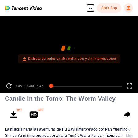
Abrir App
es
Disfruta de series en alta definición y sin interrupciones
00:00:00
/
00:36:47
Candle in the Tomb: The Worm Valley
La historia narra las aventuras de Hu Bayi (interpretado por Pan Yueming),
Shirley Yang (interpretada por Zhang Yuqi) y Wang Pangzi (interpretado por
Más