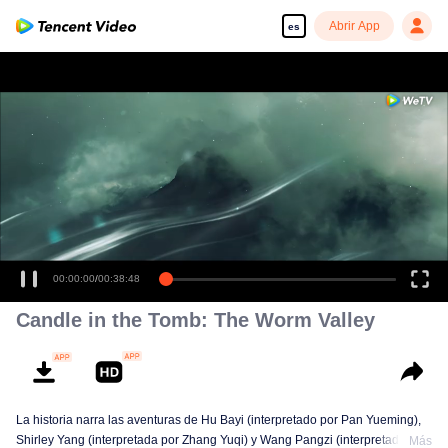
Abrir App
es
00:00:00
/
00:38:48
Candle in the Tomb: The Worm Valley
La historia narra las aventuras de Hu Bayi (interpretado por Pan Yueming),
Shirley Yang (interpretada por Zhang Yuqi) y Wang Pangzi (interpretado por
Más