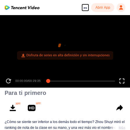
Abrir App
es
Disfruta de series en alta definición y sin interrupciones
00:00:00
/
00:29:35
Para ti primero
¿Cómo se siente ser inferior a los demás todo el tiempo? Zhou Shuyi miró el
ranking de nota de la clase en su mano, y una vez más vio el nombre de
Más