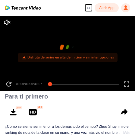
Abrir App
es
Disfruta de series en alta definición y sin interrupciones
00:00:00
/
00:30:07
Para ti primero
¿Cómo se siente ser inferior a los demás todo el tiempo? Zhou Shuyi miró el
ranking de nota de la clase en su mano, y una vez más vio el nombre de
Más