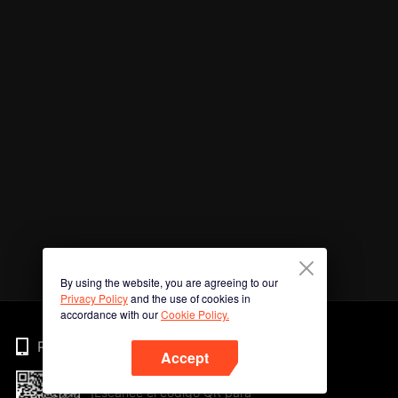
By using the website, you are agreeing to our
Privacy Policy
and the use of cookies in
accordance with our
Cookie Policy.
Phone
Accept
¡Escanee el código QR para