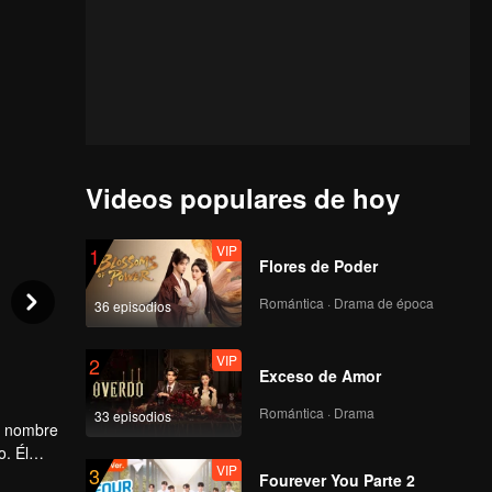
Videos populares de hoy
VIP
1
Flores de Poder
Romántica · Drama de época
36 episodios
VIP
2
Exceso de Amor
Romántica · Drama
33 episodios
el nombre
o. Él
VIP
3
ercer
Fourever You Parte 2