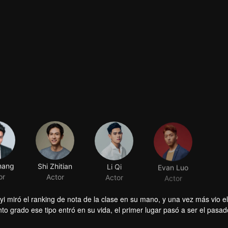
hang
Shi Zhitian
Li Qi
Evan Luo
or
Actor
Actor
Actor
yi miró el ranking de nota de la clase en su mano, y una vez más vio 
o grado ese tipo entró en su vida, el primer lugar pasó a ser el pasad
gundo puesto". Finalmente, no tuvo que soportarlo hasta que llegó al t