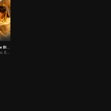
Meet You At The Blossom (Thai Ver.)
Escucha el Viento, Espera las Flores