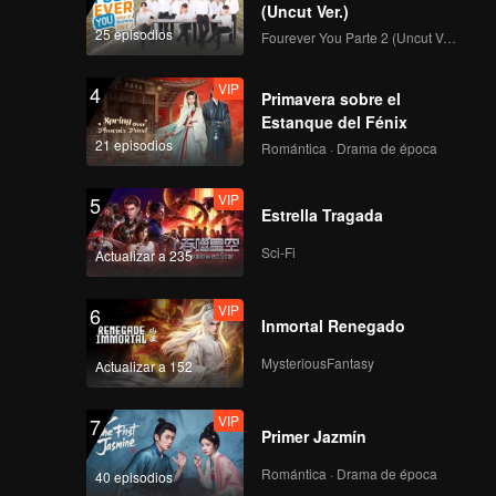
ieron
(Uncut Ver.)
final.
25 episodios
Fourever You Parte 2 (Uncut Ver.)
ión! Esta
Zhou
VIP
4
Primavera sobre el
 incluso
Estanque del Fénix
e lo
21 episodios
Romántica · Drama de época
VIP
5
Estrella Tragada
Sci-Fi
Actualizar a 235
VIP
6
Inmortal Renegado
MysteriousFantasy
Actualizar a 152
VIP
7
Primer Jazmín
Romántica · Drama de época
40 episodios