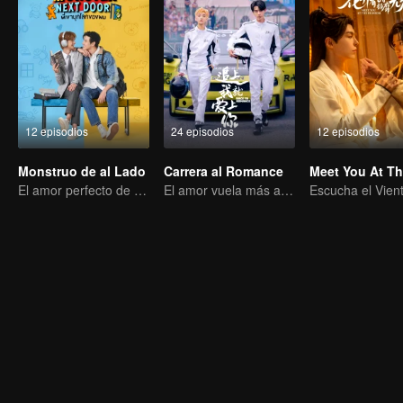
12 episodios
24 episodios
12 episodios
Monstruo de al Lado
Carrera al Romance
El amor perfecto de un chico introvertido y extrovertido
El amor vuela más allá de las fronteras, la gloria unida como socios