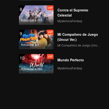
VIP
8
Contra el Supremo
Celestial
Actualizar a 533
MysteriousFantasy
VIP
9
Mi Compañero de Juego
(Uncut Ver.)
Actualizar a 3
Mi Compañero de Juego (Uncut Ver.)
VIP
10
Mundo Perfecto
MysteriousFantasy
Actualizar a 280