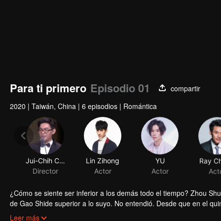
Para ti primero
Episodio 01
compartir
2020
|
Taiwán, China
|
6 episodios
|
Romántica
Jui-Chih Chiang
Lin Zihong
YU
Ray C
Director
Actor
Actor
Act
¿Cómo se siente ser inferior a los demás todo el tiempo? Zhou Shu
de Gao Shide superior a lo suyo. No entendió. Desde que en el quint
pasó de "siempre ocupar el primer puesto" a " siempre ocupar el se
Leer más