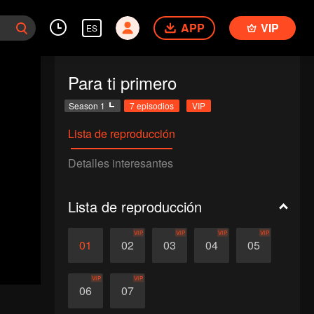
APP
VIP
ES
Para ti primero
Season 1
7 episodios
VIP
Lista de reproducción
Detalles interesantes
Lista de reproducción
VIP
VIP
VIP
VIP
01
02
03
04
05
VIP
VIP
06
07