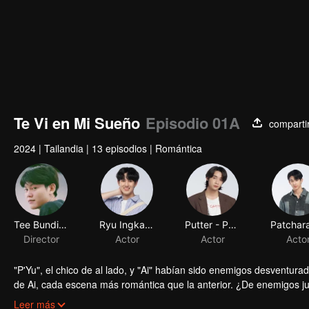
Te Vi en Mi Sueño
Episodio 01A
comparti
2024
|
Tailandia
|
13 episodios
|
Romántica
Tee Bundit Sintanaparadee
Ryu Ingkarat Damrongsakkul
Putter - Phubase Pratumrat
Director
Actor
Actor
Acto
"P'Yu", el chico de al lado, y "Ai" habían sido enemigos desventur
de Ai, cada escena más romántica que la anterior. ¿De enemigos j
sueños de Ai están empezando a hacerse realidad. ¿Qué diablos 
Desvela el encantador misterio de los sueños de Ai en 'Te vi en mi 
Leer más