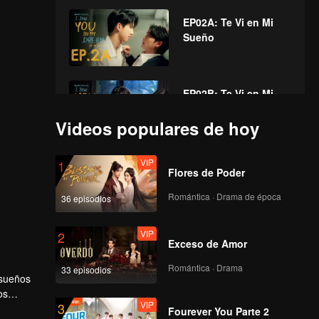
EP02A: Te Vi en Mi
Sueño
EP02B: Te Vi en Mi
Sueño
Videos populares de hoy
VIP
VIP
1
EP03A: Te Vi en Mi
Flores de Poder
Sueño
Romántica · Drama de época
36 episodios
VIP
VIP
2
EP03B: Te Vi en Mi
Exceso de Amor
Sueño
Romántica · Drama
33 episodios
 sueños
os
VIP
VIP
3
EP04A: Te Vi en Mi
Fourever You Parte 2