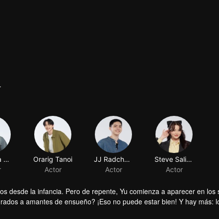
r
Patchara Silapasoonthorn
Orarig Tanoi
JJ Radchapon Phornpinit
Steve Salisa Jaroenkijnumchok
r
Actor
Actor
Actor
ados desde la infancia. Pero de repente, Yu comienza a aparecer en los
urados a amantes de ensueño? ¡Eso no puede estar bien! Y hay más: l
está pasando?
sueño'.