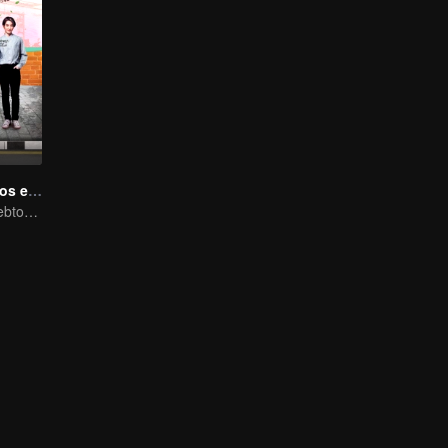
Nos Enamoramos en 7-11
Basado en el Webtoon Popular