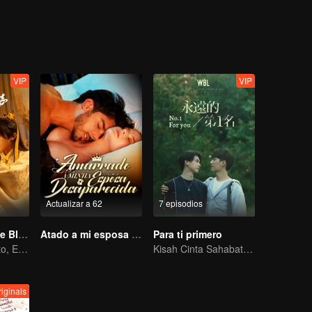
VIP
VIP
Actualizar a 62
7 episodios
Meet You At The Blossom (Thai Ver.)
Atado a mi esposa desaparecida
Para ti primero
Escucha el Viento, Espera las Flores
Kisah Cinta Sahabat Masa Kecil
iginals