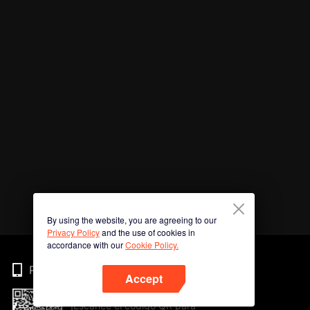
By using the website, you are agreeing to our
Privacy Policy
and the use of cookies in
accordance with our
Cookie Policy.
Phone
Accept
¡Escanee el código QR para