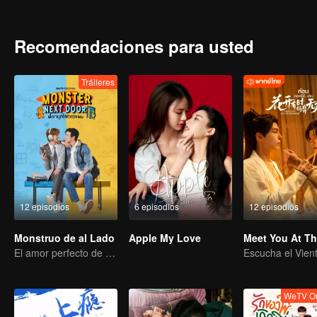
Recomendaciones para usted
Tráileres
12 episodios
6 episodios
12 episodios
Monstruo de al Lado
Apple My Love
El amor perfecto de un chico introvertido y extrovertido
WeTV Or