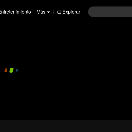
Entretenimiento
Más
|
Explorar
480P
1.0X
ES