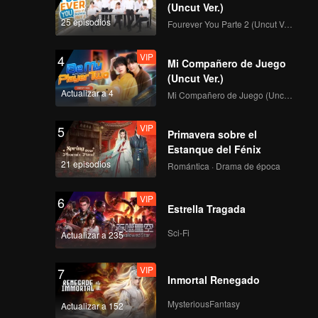
Sueño
(Uncut Ver.)
25 episodios
Fourever You Parte 2 (Uncut Ver.)
VIP
VIP
4
EP04B: Te Vi en Mi
Mi Compañero de Juego
Sueño
(Uncut Ver.)
Actualizar a 4
Mi Compañero de Juego (Uncut Ver.)
VIP
VIP
5
EP05A: Te Vi en Mi
Primavera sobre el
Sueño
Estanque del Fénix
21 episodios
Romántica · Drama de época
VIP
VIP
6
EP05B: Te Vi en Mi
Estrella Tragada
Sueño
Sci-Fi
Actualizar a 235
VIP
VIP
7
EP06A: Te Vi en Mi
Inmortal Renegado
Sueño
MysteriousFantasy
Actualizar a 152