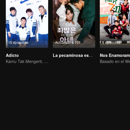
15 episodios
Actualizar a 101
8 episodios
Adicto
La pecaminosa esposa secreta del Maestro Go (Ver. Coreana)
Kamu Tak Mengerti, Ini Juga Cinta