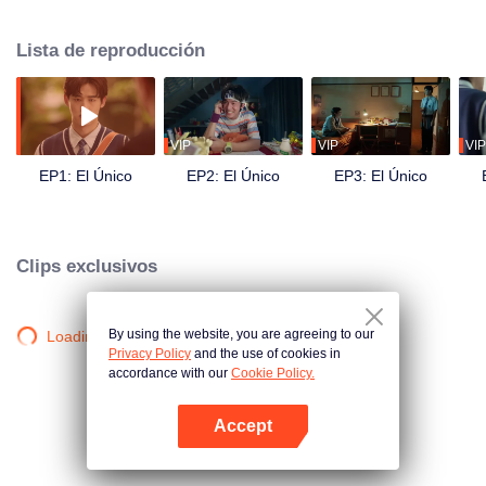
desarrollaron una relación profunda y se convirtieron en "alguien" grabado
en el corazón del otro.
Lista de reproducción
VIP
VIP
VIP
EP1: El Único
EP2: El Único
EP3: El Único
Clips exclusivos
By using the website, you are agreeing to our
Loading…
Privacy Policy
and the use of cookies in
accordance with our
Cookie Policy.
Accept
Abrir App