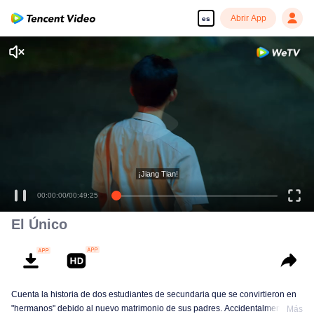
Abrir App
es
¡Jiang Tian!
00:00:00
/
00:49:25
El Único
Cuenta la historia de dos estudiantes de secundaria que se convirtieron en
"hermanos" debido al nuevo matrimonio de sus padres. Accidentalmente
Más