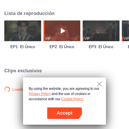
desarrollaron una relación profunda y se convirtieron en "alguien" grabado
en el corazón del otro.
Lista de reproducción
VIP
VIP
VIP
EP1: El Único
EP2: El Único
EP3: El Único
Clips exclusivos
By using the website, you are agreeing to our
Loading…
Privacy Policy
and the use of cookies in
accordance with our
Cookie Policy.
Accept
Abrir App