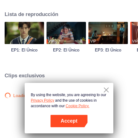
desarrollaron una relación profunda y se convirtieron en "alguien" grabado
en el corazón del otro.
Lista de reproducción
VIP
VIP
VIP
EP1: El Único
EP2: El Único
EP3: El Único
Clips exclusivos
By using the website, you are agreeing to our
Loading…
Privacy Policy
and the use of cookies in
accordance with our
Cookie Policy.
Accept
Abrir App