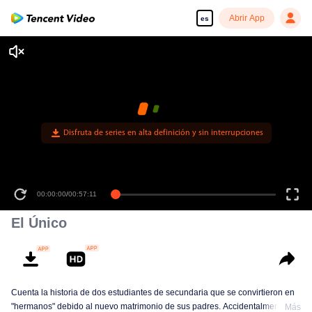
Abrir App
es
Disfruta de series en alta definición y sin interrupciones
00:00:00
/
00:57:11
El Único
Cuenta la historia de dos estudiantes de secundaria que se convirtieron en
"hermanos" debido al nuevo matrimonio de sus padres. Accidentalmente
Más