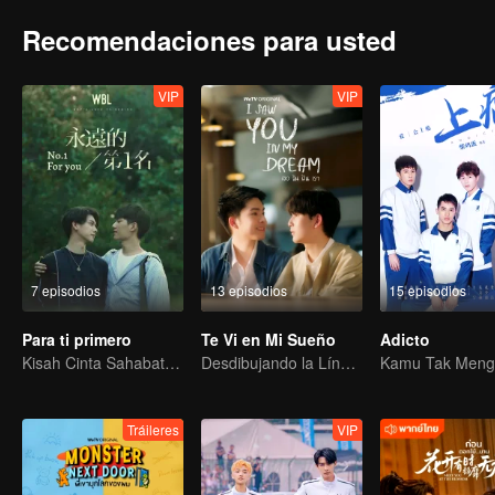
Recomendaciones para usted
VIP
VIP
7 episodios
13 episodios
15 episodios
Para ti primero
Te Vi en Mi Sueño
Adicto
Kisah Cinta Sahabat Masa Kecil
Desdibujando la Línea entre Sueños y Realidad
Tráileres
VIP