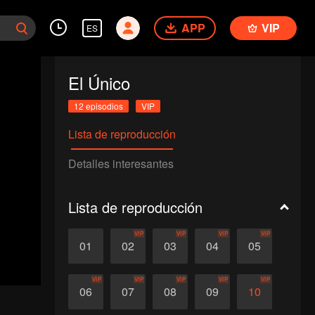
APP
VIP
ES
El Único
12 episodios
VIP
Lista de reproducción
Detalles interesantes
Lista de reproducción
VIP
VIP
VIP
VIP
01
02
03
04
05
VIP
VIP
VIP
VIP
VIP
06
07
08
09
10