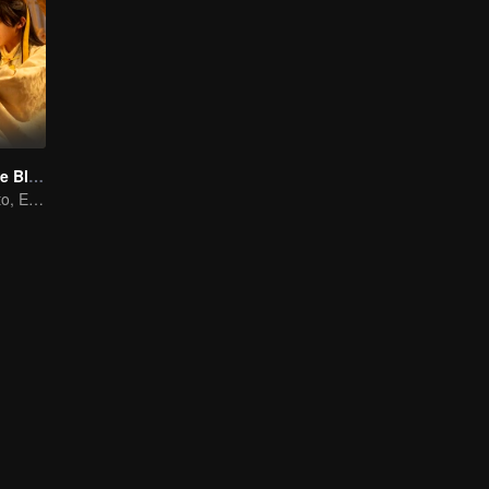
Meet You At The Blossom (Thai Ver.)
Escucha el Viento, Espera las Flores