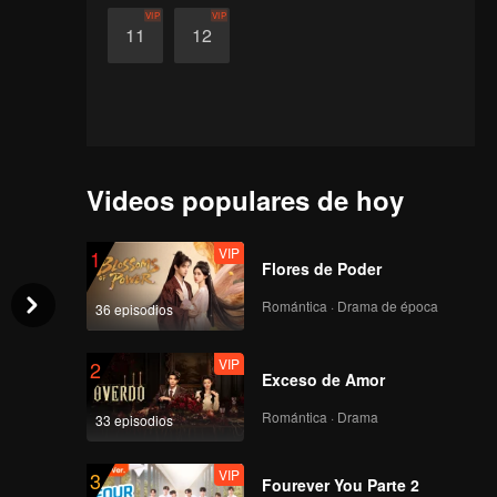
VIP
VIP
11
12
Videos populares de hoy
VIP
1
Flores de Poder
Romántica · Drama de época
36 episodios
VIP
2
Exceso de Amor
Romántica · Drama
33 episodios
VIP
3
Fourever You Parte 2