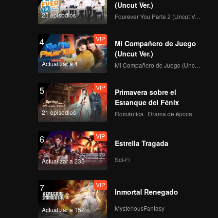
(Uncut Ver.)
25 episodios
Fourever You Parte 2 (Uncut Ver.)
VIP
4
Mi Compañero de Juego
(Uncut Ver.)
Actualizar a 4
Mi Compañero de Juego (Uncut Ver.)
VIP
5
Primavera sobre el
Estanque del Fénix
21 episodios
Romántica · Drama de época
VIP
6
Estrella Tragada
Sci-Fi
Actualizar a 235
VIP
7
Inmortal Renegado
MysteriousFantasy
Actualizar a 152