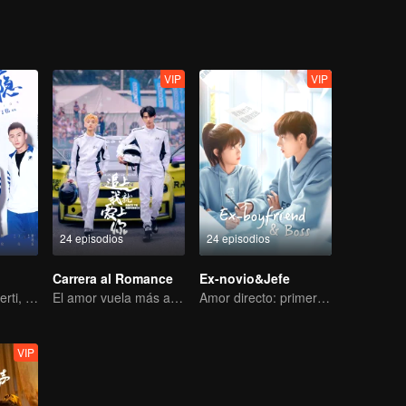
VIP
VIP
24 episodios
24 episodios
Carrera al Romance
Ex-novio&Jefe
Kamu Tak Mengerti, Ini Juga Cinta
El amor vuela más allá de las fronteras, la gloria unida como socios
Amor directo: primer amor, no huyas
VIP