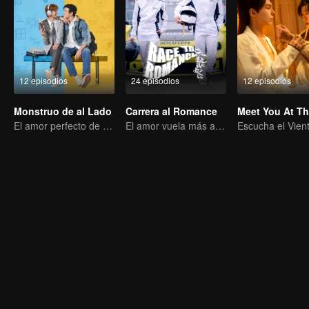
12 episodios
24 episodios
12 episodios
Monstruo de al Lado
Carrera al Romance
El amor perfecto de un chico introvertido y extrovertido
El amor vuela más allá de las fronteras, la gloria unida como socios