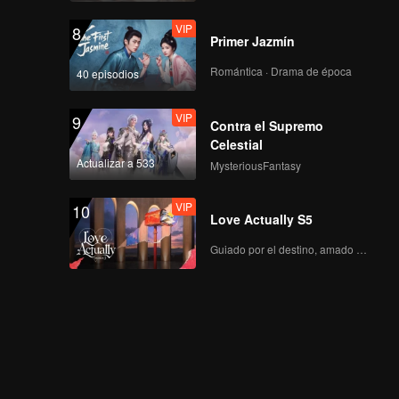
VIP
8
Primer Jazmín
Romántica · Drama de época
40 episodios
VIP
9
Contra el Supremo
Celestial
Actualizar a 533
MysteriousFantasy
VIP
10
Love Actually S5
Guiado por el destino, amado con el corazón.