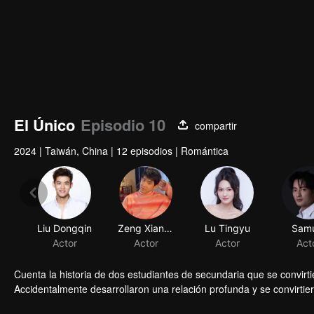
El Único
Episodio 10
compartir
2024
|
Taiwán, China
|
12 episodios
|
Romántica
Liu Dongqin
Zeng Xiangzhen
Lu Tingyu
Samu
Actor
Actor
Actor
Act
Cuenta la historia de dos estudiantes de secundaria que se convir
Accidentalmente desarrollaron una relación profunda y se convirtier