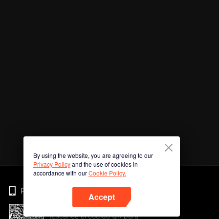
By using the website, you are agreeing to our
Privacy Policy
and the use of cookies in
accordance with our
Cookie Policy.
Phone
Accept
¡Escanee el código QR para