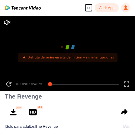
Abrir App
es
Disfruta de series en alta definición y sin interrupciones
00:00:00
/
00:40:55
The Revenge
[Solo para adultos]The Revenge
Más