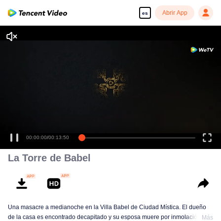
Abrir App
es
00:00:00
/
00:13:50
La Torre de Babel
Una masacre a medianoche en la Villa Babel de Ciudad Mística. El dueño
de la casa es encontrado decapitado y su esposa muere por inmolación.
Más