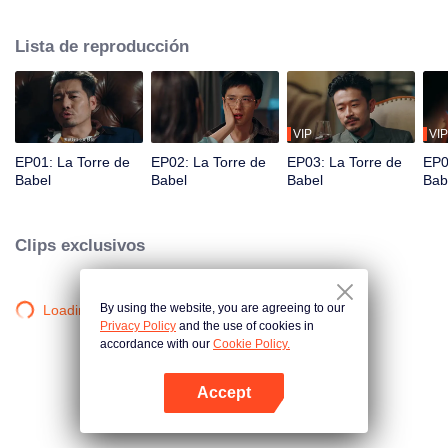
Dos muertes en una noche dan pie a una leyenda urbana. Meses después,
seis personas se reúnen en la Toalla de Babel en busca de la verdad tras el
Lista de reproducción
testamento, sin saber que ya han caído en las redes del destino. Mientras
los secretos salen a la luz y los peligros acechan en cada sombra, nadie
saldrá ileso. Bajo la red de engaños, ¿cuál es la verdad?
VIP
VIP
EP01: La Torre de
EP02: La Torre de
EP03: La Torre de
EP0
Babel
Babel
Babel
Bab
Clips exclusivos
By using the website, you are agreeing to our
Loading…
Privacy Policy
and the use of cookies in
accordance with our
Cookie Policy.
Accept
Abrir App