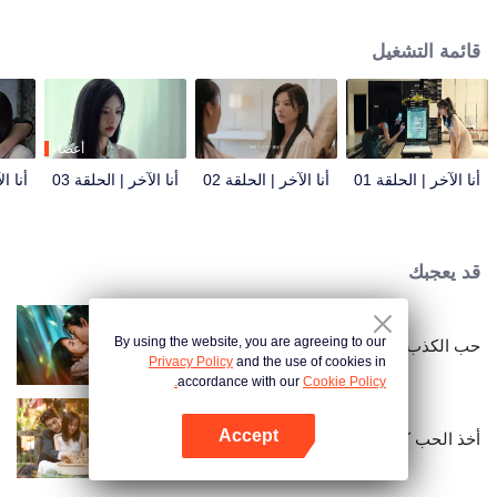
مقربتين، كل منهما تغار من حياة الأخرى. في هذه الأثناء، يشعر زوج سونغ يوشيان، شيا
تشينغ يانغ، الرئيس التنفيذي لمجموعة سونغ، بقلق عميق. يبدو أنه يعرف كل شيء عن
قائمة التشغيل
شياو شيو.
أعضاء
أنا الآخر | الحلقة 01
أنا الآخر | الحلقة 02
أنا الآخر | الحلقة 03
أنا ال
قد يعجبك
By using the website, you are agreeing to our
حب الكذب
Privacy Policy
and the use of cookies in
accordance with our
Cookie Policy.
Accept
أخذ الحب كعقد
افتح التطبيق