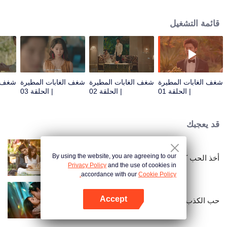
ارتباطها بالحادث. وبمحض الصدفة، يتزوج الاثنان عن طريق الخطأ تحت إشراف شيخ
محلي. ما يلي هو رحلة من التشابكات المضحكة، وديناميكية الزواج قبل الحب، ولعبة
قائمة التشغيل
القلوب حيث يطاردان بعضهما البعض ويتفوقان عليهما.
شغف الغابات المطيرة
شغف الغابات المطيرة
شغف الغابات المطيرة
شغف ا
| الحلقة 01
| الحلقة 02
| الحلقة 03
قد يعجبك
By using the website, you are agreeing to our
أخذ الحب كعقد
Privacy Policy
and the use of cookies in
accordance with our
Cookie Policy.
Accept
حب الكذب
افتح التطبيق