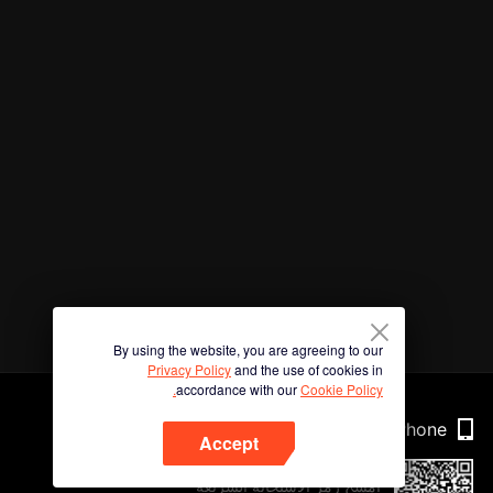
By using the website, you are agreeing to our
Privacy Policy
and the use of cookies in
accordance with our
Cookie Policy.
Phone
Accept
امسح رمز الاستجابة السريعة