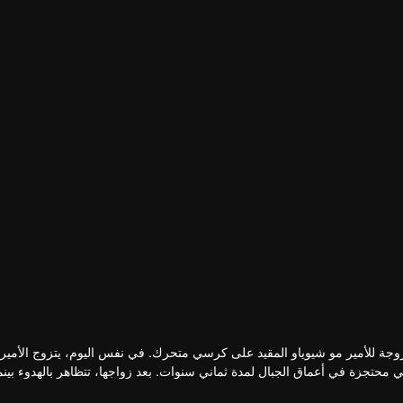
تساي تشنغ جيه
يانغ شويي
لين موران
دونغ جيه
ل
الممثل
الممثل
الممثل
ن زوجة للأمير مو شيوياو المقيد على كرسي متحرك. في نفس اليوم، يتزوج الأمير
حتجزة في أعماق الجبال لمدة ثماني سنوات. بعد زواجها، تتظاهر بالهدوء بينما
ا الخفية شكوك زوجها الأمير مو شيوياو، الذي هو بدوره رجل يسعى للانتقام. ب