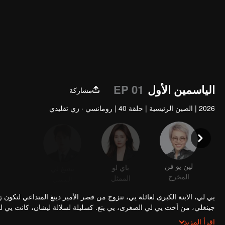
الياسمين الأول
EP 01
مشاركة
2026
|
الصين الرئيسية
|
حلقة 40
|
رومانسي · زي تقليدي
لين يو فن
باي لو
تشنغ لي
المخرج
الممثل
الممثل
الممث
يي لي، الابنة الكبرى لعائلة يي، تتزوج من قصر الأمير دينغ المتداعي لتكو
جينغلي، من أخت يي لي الصغرى، يي ينغ. كسليلة لسلالة ليشان، كانت يي لي م
سرًا لإسقاط كل مسؤول اضطهد ليشان واحدًا تلو الآخر. سرعان ما تثير حملته
اقرأ المزيد