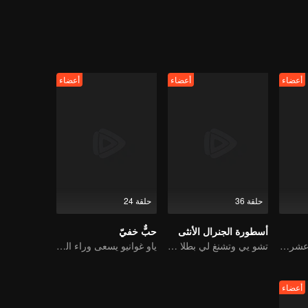
دئة. في الوقت نفسه، يختبئ الأمير لي، مو جينغلي، رفيق طفولة يي لي، وراء سم
عرش. في النهاية، تتحالف يي لي مع مو شيوياو لتوجيه الإمبراطور الشاب إلى ال
الدائم إلى المملكة.
أعضاء
أعضاء
أعضاء
حلقة 36
حلقة 24
أسطورة الجنرال الأنثى
حبٌّ خفيّ
العودة إلى الثامنة عشر، لإنقاذ ضوء قمره الأبيض
تشو يي وتشنغ لي بطلا دراما عن جنرال شاب يحرس الوطن
ياو غوانيو يسعى وراء الحبّ، ممزقًا بين القدر
أعضاء