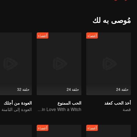
كلاهما لتحقيق أهدافهما الخفية، تُلقى صخرة في بحيرة البلاط التي تبدو ها
كـ"أمير مهووس بالأوبرا"، بينما يحرك التيارات في الظل ويخطط لاغتصاب ال
محطمة المؤامرات المتتالية لكل من ماركيز مويانغ والأمير لي، ليعيدا السلام 
مُوصى به لك
أعضاء
أعضاء
حلقة 24
حلقة 24
حلقة 32
أخذ الحب كعقد
الحب الممنوع
العودة من أجلك
قصة
An Immortal Falls in Love With a Witch
أعضاء
أعضاء