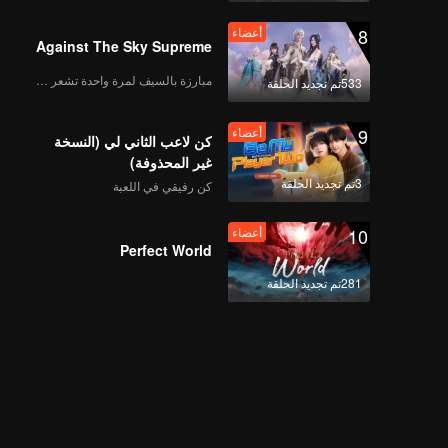
8
أعضاء
Against The Sky Supreme
مبارزة بالسيف لمرة واحدة تشعر بالحرية
533تم تجديد الحلقة
9
أعضاء
كن لاعب الثاني لي (النسخة
غير المحذوفة)
3تم تجديد الحلقة
كن رفيقي في اللعبة
10
أعضاء
Perfect World
281تم تجديد الحلقة