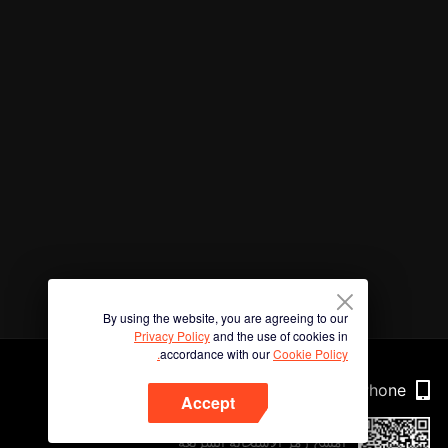
By using the website, you are agreeing to our
Privacy Policy
and the use of cookies in
accordance with our
Cookie Policy.
Phone
Accept
امسح رمز الاستجابة السريعة