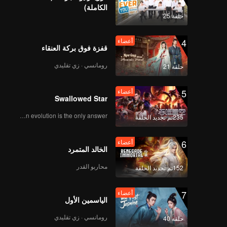
twe
الكاملة)
A pack o
حلقة 25
A lost f
4
أعضاء
find 
قفزة فوق بركة العنقاء
رومانسي · زي تقليدي
حلقة 21
5
أعضاء
Swallowed Star
Human evolution is the only answer.
235تم تجديد الحلقة
6
أعضاء
الخالد المتمرد
محاربو القدر
152تم تجديد الحلقة
7
أعضاء
الياسمين الأول
رومانسي · زي تقليدي
حلقة 40