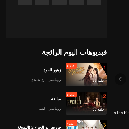
فيديوهات اليوم الرائجة
1
أعضاء
زهور القوة
رومانسي · زي تقليدي
حلقة 36
2
أعضاء
مبالغة
رومانسي · قصة
حلقة 33
In the bi
3
أعضاء
In
فوريفر يو الجزء 2 (النسخة