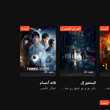
nty carriages. But on the one hand, he failed to run a small family of th
f unidentified body parts was dropped in the birch forest, just like a s
never stop thinkin
ather, a dead lover and old friends meeting up again were trapped in thr
a truth that travels through the past, the present and the future. When the
أعضاء
العرض الحصري
أعضاء
حلقة 24
حلقة 30
المحقق إل
ثلاثة أجسام
الثنائي في خطر! كشف الشر في جنوب شرق آسيا
باي يو و يو جينغ رو يمثلان المحققان المثاليان في جمهورية الصين
خيال علمي
أعضاء