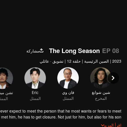
The Long Season
EP 08
مشاركة
2023
|
الصين الرئيسية
|
حلقة 12
|
تشويق · عائلي
شين شوانغ
فان وي
Eric
تشن مينغ
المخرج
الممثل
الممثل
الممث
ld never expect to meet the person that he most wants or fears to meet
 met him, he has to get closure. Not just for him, but also for his son.
 was full of vigour and vitality for he was driving a steel monster with
اقرأ المزيد