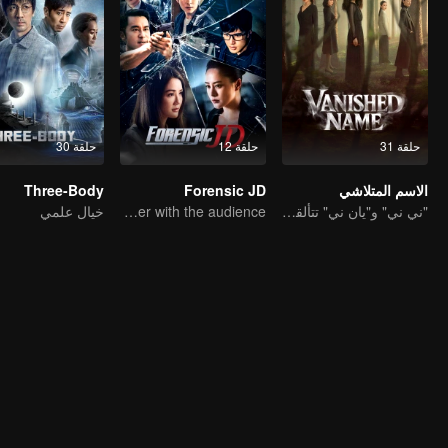
حلقة 31
حلقة 12
حلقة 30
الاسم المتلاشي
Forensic JD
Three-Body
"ني ني" و"يان ني" تتألقان في دراما تشويق تقودها بطلات من النساء
Charlene Choi interacts and looks for the murderer with the audience
خيال علمي