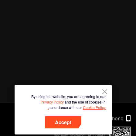
By using the website, you are agreeing to our
Privacy Policy
and the use of cookies in
accordance with our
Cookie Policy.
Phone
Accept
امسح رمز الاستجابة السريعة