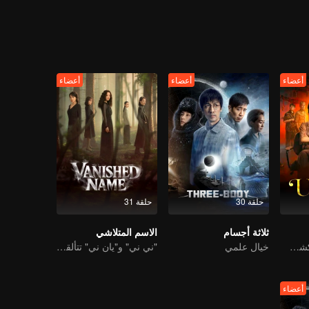
nty carriages. But on the one hand, he failed to run a small family of th
f unidentified body parts was dropped in the birch forest, just like a s
never stop thinkin
ather, a dead lover and old friends meeting up again were trapped in thr
a truth that travels through the past, the present and the future. When the
أعضاء
أعضاء
أعضاء
حلقة 30
حلقة 31
ثلاثة أجسام
الاسم المتلاشي
الثنائي في خطر! كشف الشر في جنوب شرق آسيا
خيال علمي
"ني ني" و"يان ني" تتألقان في دراما تشويق تقودها بطلات من النساء
أعضاء