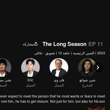
The Long Season
EP 11
مشاركة
2023
|
الصين الرئيسية
|
حلقة 12
|
تشويق · عائلي
شين شوانغ
فان وي
Eric
تشن مينغ
المخرج
الممثل
الممثل
الممث
ld never expect to meet the person that he most wants or fears to meet
 met him, he has to get closure. Not just for him, but also for his son.
 was full of vigour and vitality for he was driving a steel monster with
اقرأ المزيد