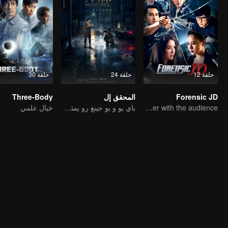
حلقة 12
حلقة 24
حلقة 30
Forensic JD
المحقق إل
Three-Body
Charlene Choi interacts and looks for the murderer with the audience
باي يو و يو جينغ رو يمثلان المحققان المثاليان في جمهورية الصين
خيال علمي