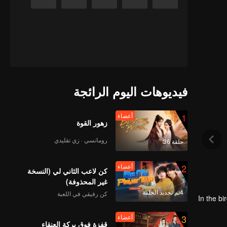
فيديوهات اليوم الرائجة
1
أعضاء
زهور القوة
رومانسي · زي تقليدي
حلقة 36
2
أعضاء
كن لاعب الثاني لي (النسخة
غير المحذوفة)
4تم تجديد الحلقة
كن رفيقي في اللعبة
In the bi
3
أعضاء
In
قفزة فوق بركة العنقاء