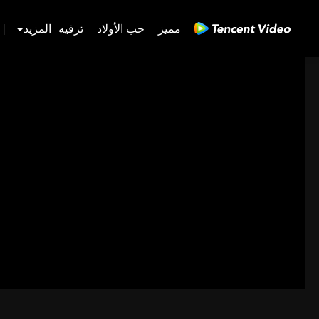
مميز
حب الأولاد
ترفيه
المزيد
|
480P
1.0X
AR