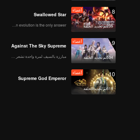
8
أعضاء
Swallowed Star
Human evolution is the only answer.
235تم تجديد الحلقة
9
أعضاء
Against The Sky Supreme
مبارزة بالسيف لمرة واحدة تشعر بالحرية
534تم تجديد الحلقة
10
أعضاء
Supreme God Emperor
611تم تجديد الحلقة