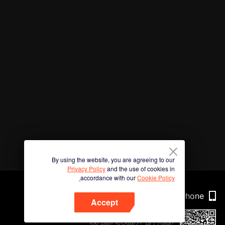
By using the website, you are agreeing to our
Privacy Policy
and the use of cookies in
accordance with our
Cookie Policy.
Phone
Accept
امسح رمز الاستجابة السريعة