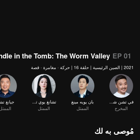
dle in the Tomb: The Worm Valley
EP 01
2021
|
الصين الرئيسية
|
حلقة 16
|
حركة · مغامرة · قصة
في تشن شيانغ
بان يويه مينغ
تشانغ يوي تشي
جيانغ تش
المخرج
الممثل
الممثل
الممثل
مُوصى به لك