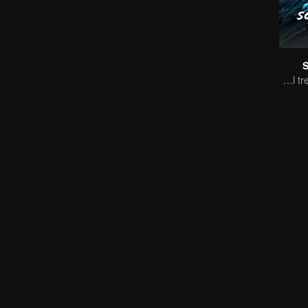
S
The trio search for a national treasure in the sea