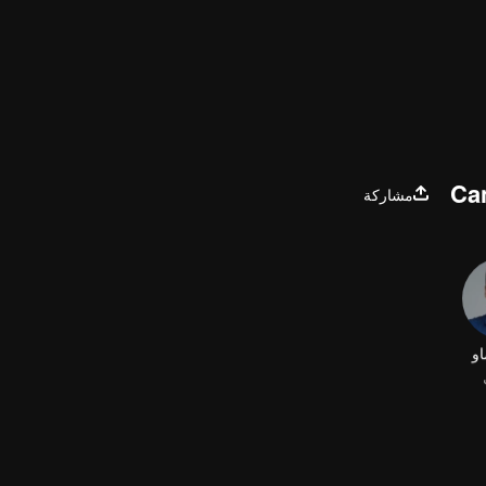
Can
مشاركة
او