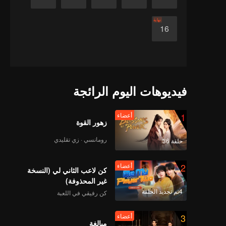
نهاية
16
فيديوهات اليوم الرائجة
1
أعضاء
زهور القوة
رومانسي · زي تقليدي
حلقة 36
2
أعضاء
كن لاعب الثاني لي (النسخة
غير المحذوفة)
4تم تجديد الحلقة
كن رفيقي في اللعبة
3
أعضاء
مبالغة