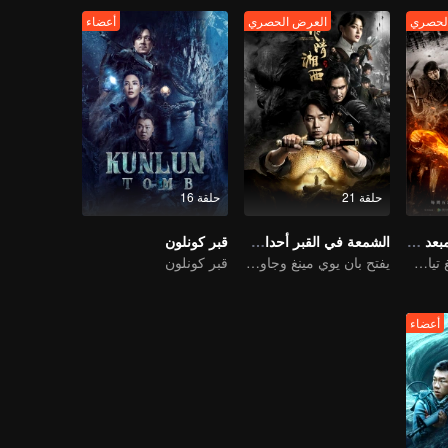
لحصري
العرض الحصري
أعضاء
حلقة 21
حلقة 16
الشمعة في القبر مبعد الأسلاف لابن العرس
الشمعة في القبر أحداث الماضي في شيانغشي
قبر كونلون
مجموعة روان جينغ تيان للاستكشاف تقاتل من أجل البقاء
يفتح بان يوي مينغ وجاو وي جوانغ التابوت المعلق على الجرف
قبر كونلون
أعضاء