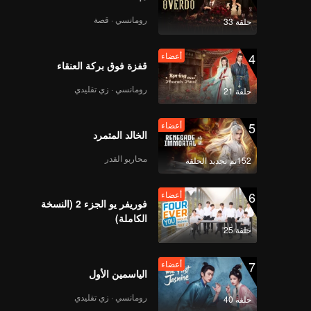
رومانسي · قصة
حلقة 33
4
أعضاء
قفزة فوق بركة العنقاء
رومانسي · زي تقليدي
حلقة 21
5
أعضاء
الخالد المتمرد
محاربو القدر
152تم تجديد الحلقة
6
أعضاء
فوريفر يو الجزء 2 (النسخة
الكاملة)
حلقة 25
7
أعضاء
الياسمين الأول
رومانسي · زي تقليدي
حلقة 40