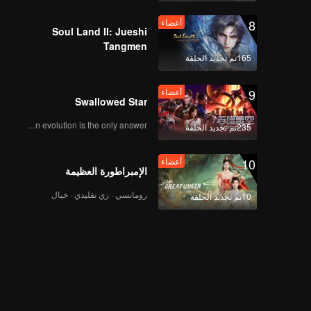
8
أعضاء
Soul Land II: Jueshi
Tangmen
165تم تجديد الحلقة
9
أعضاء
Swallowed Star
Human evolution is the only answer.
235تم تجديد الحلقة
10
أعضاء
الإمبراطورة العظيمة
رومانسي · زي تقليدي · خيال
10تم تجديد الحلقة