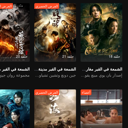
العرض الحصري
العرض ا
حلقة 18
حلقة 21
حلقة 20
الشمعة في القبر مغارة لونغ لينغ
الشمعة في القبر مدينة جينغجوي المفقودة
إصدار بان يوي مينغ يقود هو با يي مغامرة جديدة
جين دونغ وتشين تشياو إن يبدآن في الاستكشاف
أعضاء
العرض الحصري