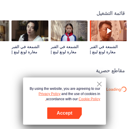
موتشن. ثم يقررون أن يبحثوا عن تشي قو شياو، ويخبرهم تشن الأعمى أن "النيتسانغ
يوان " في هذا المكان. يكرر أهل القرية الأمر، ويهددون هو بايي ومَن معه من البحث عن ا
قائمة التشغيل
الشمعة في القبر
الشمعة في القبر
الشمعة في القبر
ا
مغارة لونغ لينغ |
مغارة لونغ لينغ |
مغارة لونغ لينغ |
الحلقة 1
الحلقة 2
الحلقة 3
مقاطع حصرية
By using the website, you are agreeing to our
Loading…
Privacy Policy
and the use of cookies in
accordance with our
Cookie Policy.
Accept
افتح التطبيق