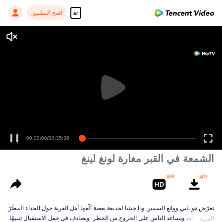
افتح التطبيق
ar
الشمعة في القبر مغارة لونغ لينغ
تعرّض هو بايي ووانغ السمين ودا جينيا لخديعة بقصة ألّفها أهل القرية حول الحذاء المطَرّز
على المياه، ويساعد الناس على الخروج من الخطر. ويصادف في حفل الاستقبال تنبيهًا من 
المزيد