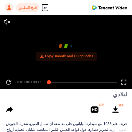
افتح التطبيق
ar
00:00:00
/
01:33:17
لبلادي
خريف عام 1938. مع سيطرة اليابانيين على مقاطعة آن شمال الصين، تتحرك الجيوش
الإمبراطورية لتعزيز حصارها حول قواعد الجيش الثامن المناهضة لليابان. لحماية أرواح
المزيد