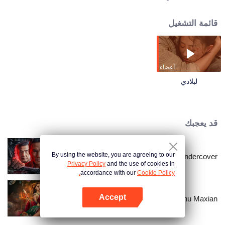
الجنود والمدنيين، يُكلَّف قائد فصيلة الجيش الثامن "لو تشانغ شون" بمهمة دفاع شبه
مستحيلة. بقيادة تحالف متراص من قواته الخاصة والجنود الوطنيين الناجين، يحول
قائمة التشغيل
الأسلحة الشحيحة والإرادة الصلبة ضد عدو متفوق في القوة، مما يشعل موقفًا يائسًا
وبطوليًا غارقًا في التضحيات...
أعضاء
لبلادي
قد يعجبك
By using the website, you are agreeing to our
I'm undercover
Privacy Policy
and the use of cookies in
accordance with our
Cookie Policy.
Accept
Folk tales of Chu Maxian
افتح التطبيق