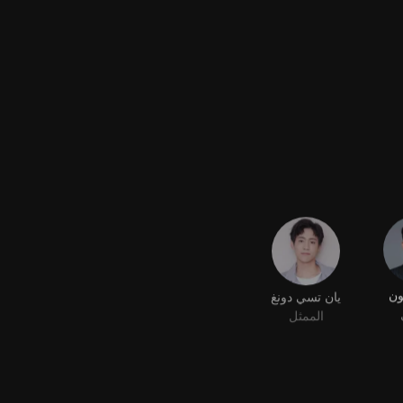
ون
يان تسي دونغ
الممثل