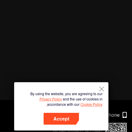
By using the website, you are agreeing to our
Privacy Policy
and the use of cookies in
accordance with our
Cookie Policy.
Phone
Accept
امسح رمز الاستجابة السريعة