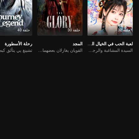
حلقة 32
حلقة 30
حلقة 40
لعبة الحب في الخيال الشرقي (النسخة الإنجليزية)
المجد
رحلة الأسطورة
السيدة المشاغبة والرجل الوسيم المتغطرس
القويان يغازلان بعضهما البعض ويعملان معًا لكسر الجمود