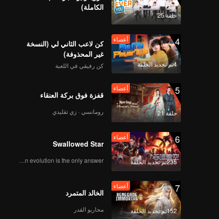
الكاملة)
حلقة 25
4
أعضاء
كن لاعب الثاني لي (النسخة
غير المحذوفة)
4تم تجديد الحلقة
كن رفيقي في اللعبة
5
أعضاء
قفزة فوق بركة العنقاء
رومانسي · زي تقليدي
حلقة 21
6
أعضاء
Swallowed Star
Human evolution is the only answer.
235تم تجديد الحلقة
7
أعضاء
الخالد المتمرد
محاربو القدر
152تم تجديد الحلقة