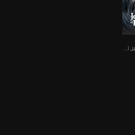
تشينغ يي يتألق كبطل أسطوري لأرض الإلهية