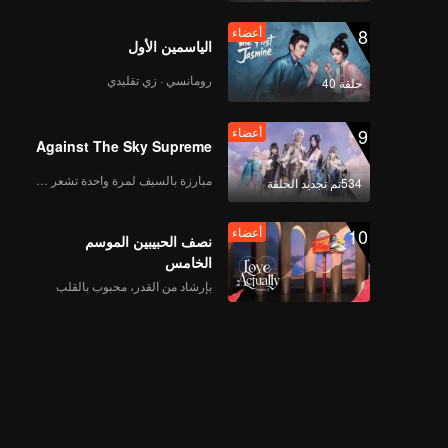
8
أعضاء
الياسمين الأول
رومانسي · زي تقليدي
حلقة 40
9
أعضاء
Against The Sky Supreme
مبارزة بالسيف لمرة واحدة تشعر بالحرية
534تم تجديد الحلقة
10
أعضاء
نصف الحبيبين الموسم
الخامس
بإرشاد من القدر، محبوب بالقلب