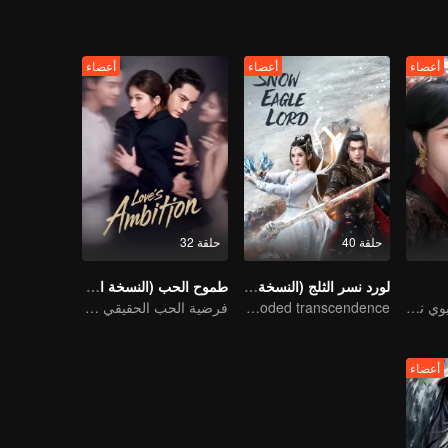
أعضاء
أعضاء
أعضاء
حلقة 40
حلقة 32
لورد نسر الثلج (النسخة الإنجليزية)
طموح الحب (النسخة الإنجليزية)
سونغ تسو أر وليو يوي نينغ يركزان على الخلاف العائلي والرومانسية
Xu and Nazha opens the world of hot-blooded transcendence
فرضية الحب الحقيقي بين تشاو لو سي وتشين وي تينغ
أعضاء