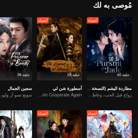
مُوصى به لك
أعضاء
أعضاء
حلقة 40
حلقة 39
حلقة 36
مطاردة اليشم (النسخة الإنجليزية)
أسطورة شن لي
سجين الجمال
زواج قبل الحب، وعاطفة تتشكل في الحرب
Zhao Liying and Lin Gengxin Cooperate Again
أعضاء
أعضاء