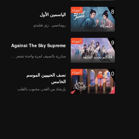
8
أعضاء
الياسمين الأول
رومانسي · زي تقليدي
حلقة 40
9
أعضاء
Against The Sky Supreme
مبارزة بالسيف لمرة واحدة تشعر بالحرية
534تم تجديد الحلقة
10
أعضاء
نصف الحبيبين الموسم
الخامس
بإرشاد من القدر، محبوب بالقلب