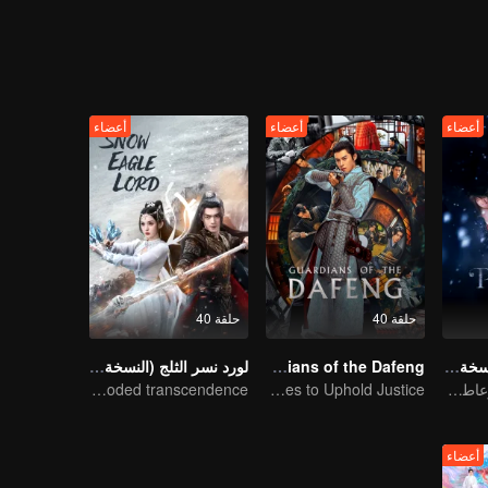
لف تشنغ وو وطائفة تشيهون المقدسة وطائفة هنغداو ويوياو، من هو العقل المدبر
غيير مصائرهم من أجل لم الشمل.
أعضاء
أعضاء
أعضاء
حلقة 40
حلقة 40
مطاردة اليشم (النسخة الإنجليزية)
Guardians of the Dafeng
لورد نسر الثلج (النسخة الإنجليزية)
زواج قبل الحب، وعاطفة تتشكل في الحرب
Wang Hedi Solves Cases to Uphold Justice
Xu and Nazha opens the world of hot-blooded transcendence
أعضاء