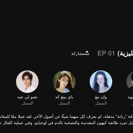
يزية)
EP 01
مشاركة
وه
وان بنغ
الممثل
ة "رنانة" مذهلة، لم يعرف كل منهما شيئًا عن أصول الآخر. لقد عملا معًا للمغام
ل تمرد طائفة كيهون المقدسة والتضحية بالدم في لوجيابو، وفي عملية القتال 
لذئب الألفي شيان تشينغ وقو هان جيانغ ومينغ شيوي، وجيو شي فانغ والعديد من ا