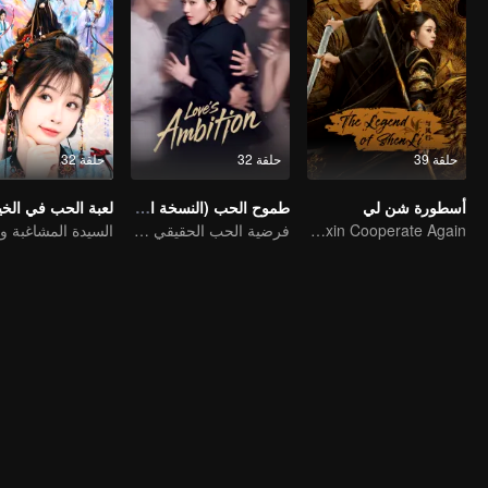
حلقة 39
حلقة 32
حلقة 32
أسطورة شن لي
طموح الحب (النسخة الإنجليزية)
Zhao Liying and Lin Gengxin Cooperate Again
فرضية الحب الحقيقي بين تشاو لو سي وتشين وي تينغ