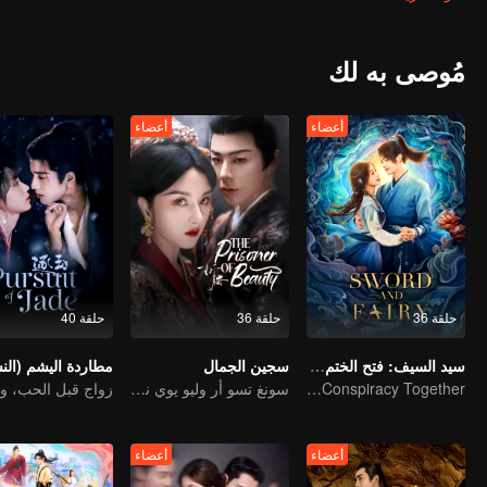
واكتشفا تدريجيًا هوياتهما الخاصة. من بين القوى الرئيسية، بما في ذلك تحا
مؤامرات تلو المؤامرات، حتى أنهم كانوا على استعداد للتضحية بأنفسهم وت
مُوصى به لك
أعضاء
أعضاء
حلقة 36
حلقة 36
حلقة 40
سيد السيف: فتح الختم لقهر القدر
سجين الجمال
Xu Kai and Esther Yu Uncover the Conspiracy Together
سونغ تسو أر وليو يوي نينغ يركزان على الخلاف العائلي والرومانسية
أعضاء
أعضاء