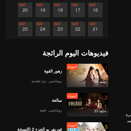
أعضاء
أعضاء
أعضاء
أعضاء
أعضاء
20
19
18
17
16
أعضاء
أعضاء
أعضاء
أعضاء
أعضاء
25
24
23
22
21
أعضاء
أعضاء
أعضاء
أعضاء
أعضاء
30
29
28
27
26
فيديوهات اليوم الرائجة
1
أعضاء
زهور القوة
رومانسي · زي تقليدي
حلقة 36
2
أعضاء
مبالغة
رومانسي · قصة
حلقة 33
رة
ضد
3
أعضاء
لآخرين،
فوريفر يو الجزء 2 (النسخة