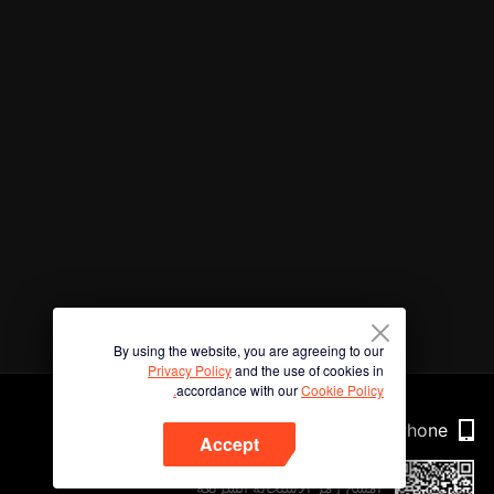
By using the website, you are agreeing to our
Privacy Policy
and the use of cookies in
accordance with our
Cookie Policy.
Phone
Accept
امسح رمز الاستجابة السريعة