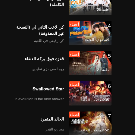
 الحقيقي؟
الكاملة)
حلقة 25
4
أعضاء
كن لاعب الثاني لي (النسخة
غير المحذوفة)
4تم تجديد الحلقة
كن رفيقي في اللعبة
5
أعضاء
قفزة فوق بركة العنقاء
رومانسي · زي تقليدي
حلقة 21
6
أعضاء
Swallowed Star
Human evolution is the only answer.
235تم تجديد الحلقة
7
أعضاء
الخالد المتمرد
محاربو القدر
152تم تجديد الحلقة