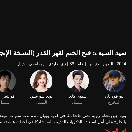
سيد السيف: فتح الختم لقهر القدر (النسخة الإنجل
2024
|
الصين الرئيسية
|
حلقة 36
|
زي تقليدي · رومانسي · خيال
ليو قوه نان
شيوي كاي
يوي شو شين
فو شين ب
المخرج
الممثل
الممثل
الممثل
يويه جين تشاو ويويه تشي عاشا معًا في قرية وويان لمدة ثلاث سنوات. وبعلاق
بالخارج على أمل استعادة الذكريات القديمة. لقد شاركا في أحداث غامضة مث
الطائفة المقدسة، استعادت يوي تشي فجأة ذكرياتها وعواطفها المختومة...
في وقت لاحق، التقوا بـ لوه ماي مينغ ولوه تشاو يان من لوجيابو، وشيطان ا
اقرأ المزيد