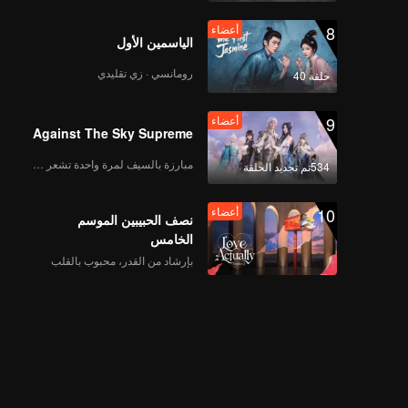
8
أعضاء
الياسمين الأول
رومانسي · زي تقليدي
حلقة 40
9
أعضاء
Against The Sky Supreme
مبارزة بالسيف لمرة واحدة تشعر بالحرية
534تم تجديد الحلقة
10
أعضاء
نصف الحبيبين الموسم
الخامس
بإرشاد من القدر، محبوب بالقلب