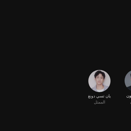
ون
يان تسي دونغ
الممثل