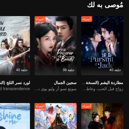
مُوصى به لك
أعضاء
أعضاء
حلقة 40
حلقة 36
حلقة 40
مطاردة اليشم (النسخة الإنجليزية)
سجين الجمال
زواج قبل الحب، وعاطفة تتشكل في الحرب
سونغ تسو أر وليو يوي نينغ يركزان على الخلاف العائلي والرومانسية
أعضاء
أعضاء