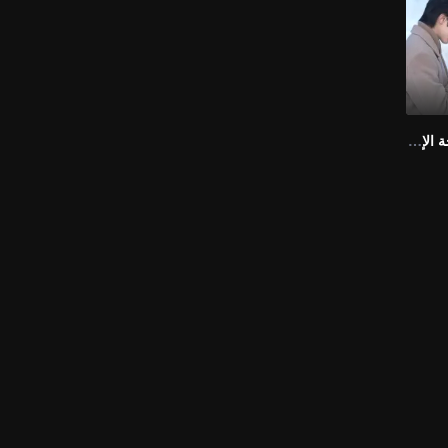
أشرق علي (النسخة الإنجليزية)