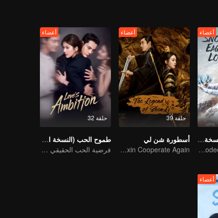
أعضاء
أعضاء
أعضاء
حلقة 39
حلقة 32
لورد نسر الثلج (النسخة الإنجليزية)
أسطورة شن لي
طموح الحب (النسخة الإنجليزية)
Xu and Nazha opens the world of hot-blooded transcendence
Zhao Liying and Lin Gengxin Cooperate Again
فرضية الحب الحقيقي بين تشاو لو سي وتشين وي تينغ
أعضاء