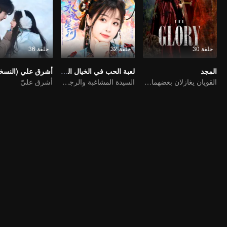
حلقة 30
حلقة 32
حلقة 36
المجد
لعبة الحب في الخيال الشرقي (النسخة الإنجليزية)
القويان يغازلان بعضهما البعض ويعملان معًا لكسر الجمود
السيدة المشاغبة والرجل الوسيم المتغطرس
أشرق عليّ