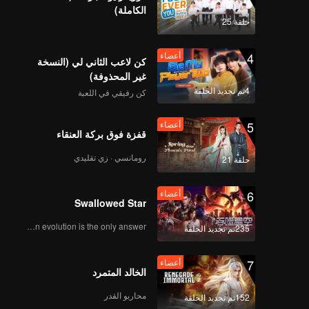
الكاملة)
حلقة 25
4
أعضاء
كن لاعب الثاني لي (النسخة
غير المحذوفة)
4تم تجديد الحلقة
كن رفيقي في اللعبة
5
أعضاء
قفزة فوق بركة العنقاء
رومانسي · زي تقليدي
حلقة 21
6
أعضاء
Swallowed Star
Human evolution is the only answer.
235تم تجديد الحلقة
7
أعضاء
الخالد المتمرد
محاربو القدر
152تم تجديد الحلقة