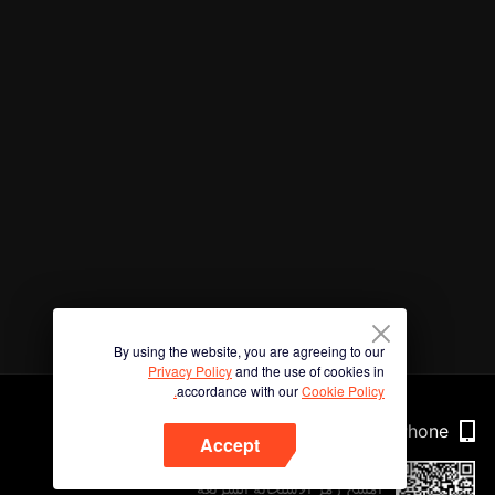
By using the website, you are agreeing to our
Privacy Policy
and the use of cookies in
accordance with our
Cookie Policy.
Phone
Accept
امسح رمز الاستجابة السريعة