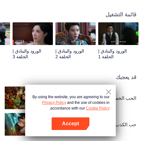
افترقت عنه منذ ثلاث سنوات. تواجه مهمتها عقبات متكررة عندما يعود تشين قه ون مع
تعهد بالانتقام، عازمًا على فضح ون يوي نونغ باعتبارها محتالة في الحب. على الرغم من
قائمة التشغيل
موقفهما العدائي، فإن مشاعرهما تتعمق مع كل لقاء.
أعضاء
الورود والبنادق |
الورود والبنادق |
الورود والبنادق |
الحلقة 1
الحلقة 2
الحلقة 3
قد يعجبك
By using the website, you are agreeing to our
الحب الخطير
Privacy Policy
and the use of cookies in
accordance with our
Cookie Policy.
Accept
حب الكذب
افتح التطبيق