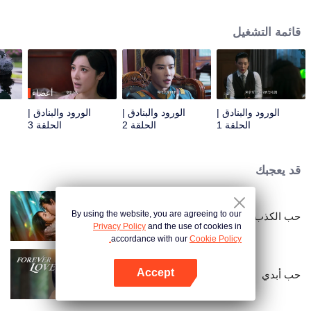
افترقت عنه منذ ثلاث سنوات. تواجه مهمتها عقبات متكررة عندما يعود تشين قه ون مع
تعهد بالانتقام، عازمًا على فضح ون يوي نونغ باعتبارها محتالة في الحب. على الرغم من
قائمة التشغيل
موقفهما العدائي، فإن مشاعرهما تتعمق مع كل لقاء.
أعضاء
الورود والبنادق |
الورود والبنادق |
الورود والبنادق |
الحلقة 1
الحلقة 2
الحلقة 3
قد يعجبك
By using the website, you are agreeing to our
حب الكذب
Privacy Policy
and the use of cookies in
accordance with our
Cookie Policy.
Accept
حب أبدي
افتح التطبيق