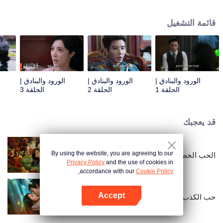
افترقت عنه منذ ثلاث سنوات. تواجه مهمتها عقبات متكررة عندما يعود تشين قه ون مع
تعهد بالانتقام، عازمًا على فضح ون يوي نونغ باعتبارها محتالة في الحب. على الرغم من
قائمة التشغيل
موقفهما العدائي، فإن مشاعرهما تتعمق مع كل لقاء.
أعضاء
الورود والبنادق |
الورود والبنادق |
الورود والبنادق |
الحلقة 1
الحلقة 2
الحلقة 3
قد يعجبك
By using the website, you are agreeing to our
الحب الخطير
Privacy Policy
and the use of cookies in
accordance with our
Cookie Policy.
Accept
حب الكذب
افتح التطبيق